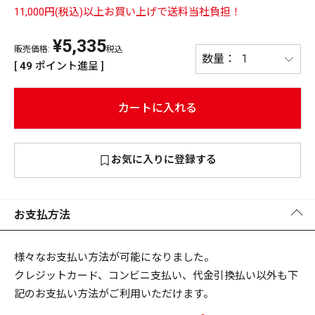
11,000円(税込)以上お買い上げで送料当社負担！
PREMIUM
¥
5,335
PREMIUM
［ オンライン限定 ］
販売価格:
税込
全て
[
49
ポイント進呈 ]
カートに入れる
新作
お気に入りに登録する
2026
NEW PRODUCTS
全て
お支払方法
リセット
この内容で検索する
様々なお支払い方法が可能になりました。
クレジットカード、コンビニ支払い、代金引換払い以外も下
記のお支払い方法がご利用いただけます。