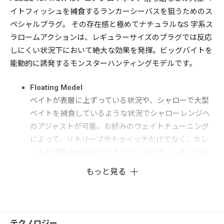
イトフィッシュを捕食するランカーシーバスを狙うためのス
ペシャルプラグ。 その存在感と極めてナチュラルなS 字系ス
ラロームアクションは、レギュラーサイズのプラグでは反応
しにくい状況下において絶大な効果を発揮。ビッグバイトを
能動的に誘発するモンスターハンティングモデルです。
Floating Model
ベイトが表層に上ずっている状況や、シャローで大型
ベイトを捕食しているような状況でシャローレンジへ
のアジャストが可能。お好みのウェイトチューニング
によって、リトリーブやトゥイッチだけでなく、カレ
ントに同調させるドリフトやデッドスティッキングな
ど、あらゆるアプローチに対応します。
もっと見る
Sinking Model
刻々と変化する河口域のカレントや、寄せ波、引き波
といった海の複雑な流れの中でも安定したアクション
を保ち、狙ったレンジにアジャスト出来るレギュラー
テクノロジー