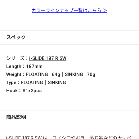
Sinking 和金落ち鮎
Sinking PM センシン
Sinking クリアライム
Sinking PM チャート
グレッドヘッド
レインボー
バック
カラーラインナップ一覧はこちら ＞
スペック
シリーズ：
i-SLIDE 187 R SW
Length：
187mm
Weight：
FLOATING : 64g｜SINKING : 70g
Type：
FLOATING｜SINKING
Hook：
#1x2pcs
商品説明
i-SLIDE 187 R SW は、コノシロやボラ、落ち鮎などの大型ベ