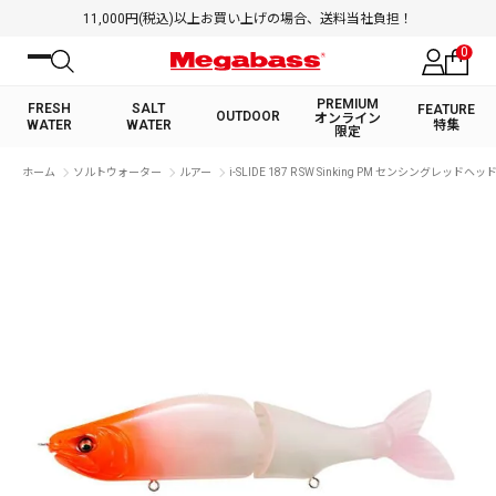
11,000円(税込)以上お買い上げの場合、送料当社負担！
0
PREMIUM
FRESH
SALT
FEATURE
OUTDOOR
オンライン
WATER
WATER
特集
限定
絞り込み検索
ホーム
ソルトウォーター
ルアー
i-SLIDE 187 R SW Sinking PM センシングレッドヘッ
FRESH WATER TOP
SALT WATER TOP
BASS ROD
SALTWATER ROD
BASS LURE
TROUT ROD
SALTWATER LURE
TROUT LURE
キーワード
カテゴリ
PREMIUM オンライン限定
FRESH WATER