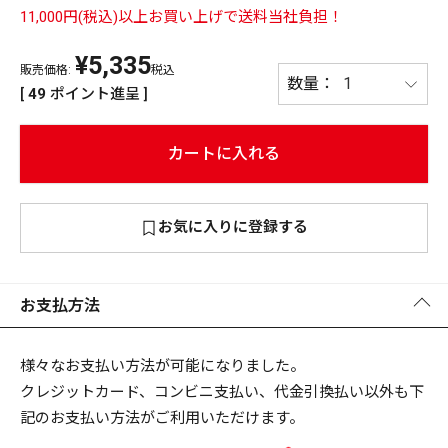
11,000円(税込)以上お買い上げで送料当社負担！
PREMIUM
¥
5,335
PREMIUM
［ オンライン限定 ］
販売価格:
税込
全て
[
49
ポイント進呈 ]
カートに入れる
新作
お気に入りに登録する
2026
NEW PRODUCTS
全て
お支払方法
リセット
この内容で検索する
様々なお支払い方法が可能になりました。
クレジットカード、コンビニ支払い、代金引換払い以外も下
記のお支払い方法がご利用いただけます。