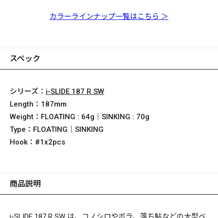
Floating 和金落ち鮎
Floating PM センシン
Floating クリアライム
Floating PM チャート
グレッドヘッド
レインボー
バック
カラーラインナップ一覧はこちら ＞
スペック
シリーズ：
i-SLIDE 187 R SW
Length：
187mm
Weight：
FLOATING : 64g｜SINKING : 70g
Type：
FLOATING｜SINKING
Hook：
#1x2pcs
商品説明
i-SLIDE 187 R SW は、コノシロやボラ、落ち鮎などの大型ベ