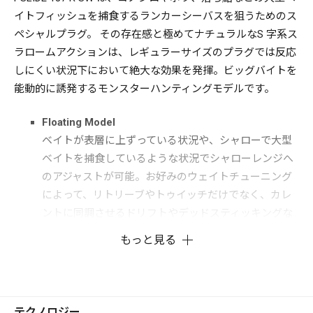
イトフィッシュを捕食するランカーシーバスを狙うためのス
ペシャルプラグ。 その存在感と極めてナチュラルなS 字系ス
ラロームアクションは、レギュラーサイズのプラグでは反応
しにくい状況下において絶大な効果を発揮。ビッグバイトを
能動的に誘発するモンスターハンティングモデルです。
Floating Model
ベイトが表層に上ずっている状況や、シャローで大型
ベイトを捕食しているような状況でシャローレンジへ
のアジャストが可能。お好みのウェイトチューニング
によって、リトリーブやトゥイッチだけでなく、カレ
ントに同調させるドリフトやデッドスティッキングな
ど、あらゆるアプローチに対応します。
もっと見る
Sinking Model
刻々と変化する河口域のカレントや、寄せ波、引き波
といった海の複雑な流れの中でも安定したアクション
を保ち、狙ったレンジにアジャスト出来るレギュラー
テクノロジー