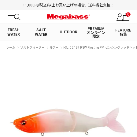
11,000円(税込)以上お買い上げの場合、送料当社負担！
0
PREMIUM
FRESH
SALT
FEATURE
OUTDOOR
オンライン
WATER
WATER
特集
限定
絞り込み検索
ホーム
ソルトウォーター
ルアー
i-SLIDE 187 R SW Floating PM センシングレッドヘッ
FRESH WATER TOP
SALT WATER TOP
BASS ROD
SALTWATER ROD
BASS LURE
TROUT ROD
SALTWATER LURE
TROUT LURE
キーワード
カテゴリ
PREMIUM オンライン限定
FRESH WATER