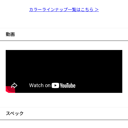
SWIMMER(F) GG ゴー
SWIMMER(F) PM ベ
SWIMMER(F) FA コノ
SWIMMER(F) GP ゴー
SWIMMER(F) PM レ
SWIMMER(F) ゴース
SWIMMER(F) どチャ
ルドコノシロ
イサイドグリーンPB
シロ
ストチャートコノシロ
ッドヘッド
トライムチャートヘッ
ート
カラーラインナップ一覧はこちら ＞
ド
動画
スペック