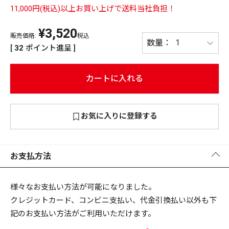
11,000円(税込)以上お買い上げで送料当社負担！
PREMIUM
¥
3,520
PREMIUM
［ オンライン限定 ］
販売価格:
税込
全て
[
32
ポイント進呈 ]
カートに入れる
新作
お気に入りに登録する
2026
NEW PRODUCTS
全て
お支払方法
リセット
この内容で検索する
様々なお支払い方法が可能になりました。
クレジットカード、コンビニ支払い、代金引換払い以外も下
記のお支払い方法がご利用いただけます。