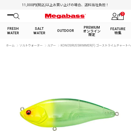
11,000円(税込)以上お買い上げの場合、送料当社負担！
0
PREMIUM
FRESH
SALT
FEATURE
OUTDOOR
オンライン
WATER
WATER
特集
限定
絞り込み検索
ホーム
ソルトウォーター
ルアー
KONOSIRUS SWIMMER(F) ゴーストライムチャート
FRESH WATER TOP
SALT WATER TOP
BASS ROD
SALTWATER ROD
BASS LURE
TROUT ROD
SALTWATER LURE
TROUT LURE
キーワード
カテゴリ
PREMIUM オンライン限定
FRESH WATER