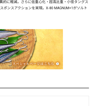
異的に軽減。さらに低重心化・超高比重・小径タングス
スアクションを実現。X-80 MAGNUM+1がソルト