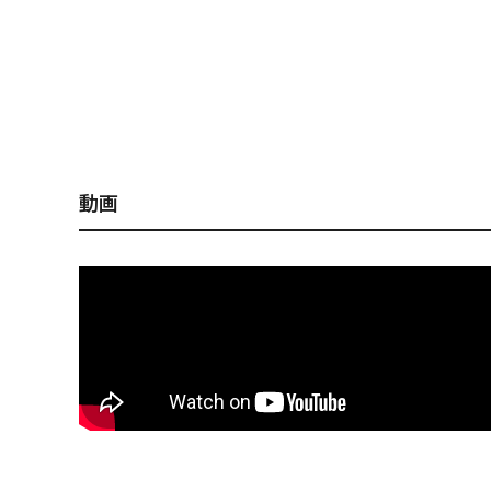
X-80 MAGNUM+1 ド
【オンライン限定】X-
【オンライン
チャートOB
80 MAGNUM+1 FA マ
80 MAGNU
イワシ
ラ
動画