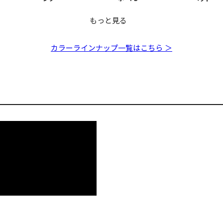
もっと見る
限定】X-
【オンライン限定】X-
【オンライン限定】X-
【オンライ
M+1 FA ボ
80 MAGNUM+1 FA コ
80 MAGNUM+1 FA マ
80 MAGN
カラーラインナップ一覧はこちら ＞
ノシロ
サバ
マサバ