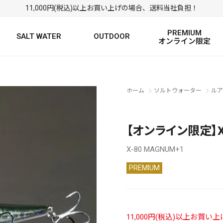
11,000円(税込)以上お買い上げの場合、送料当社負担！
PREMIUM
SALT WATER
OUTDOOR
オンライン限定
FRESH WATER TOP
SALT WATER TOP
絞り込み検索
ホーム
ソルトウォーター
ルア
BASS ROD
SALTWATER ROD
BASS LURE
TROUT ROD
SALTWATER LURE
TROUT LURE
【オンライン限定】X-
X-80 MAGNUM+1
PREMIUM
定
FRESH WATER
11,000円(税込)以上お買