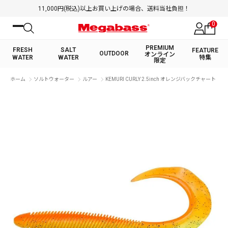
11,000円(税込)以上お買い上げの場合、送料当社負担！
0
PREMIUM
FRESH
SALT
FEATURE
OUTDOOR
オンライン
WATER
WATER
特集
限定
絞り込み検索
ホーム
ソルトウォーター
ルアー
KEMURI CURLY 2.5inch オレンジバックチャート
FRESH WATER TOP
SALT WATER TOP
BASS ROD
SALTWATER ROD
BASS LURE
TROUT ROD
SALTWATER LURE
TROUT LURE
キーワード
カテゴリ
PREMIUM オンライン限定
FRESH WATER