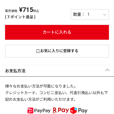
¥
715
PREMIUM
販売価格:
税込
PREMIUM
[
7
ポイント進呈 ]
［ オンライン限定 ］
全て
カートに入れる
お気に入りに登録する
新作
2026
NEW PRODUCTS
全て
お支払方法
様々なお支払い方法が可能になりました。
クレジットカード、コンビニ支払い、代金引換払い以外も下
リセット
この内容で検索する
記のお支払い方法がご利用いただけます。