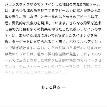
バランスを突き詰めてデザインした独自の肉厚&幅広テール
は、あらゆる海の魚を魅了するアピール力に富んだ新たな刺
激を発生。強い水押しとテールのはためきのアピールは圧
巻。驚異的な集魚力を発揮しています。さらなる釣果を追求
し最終的に最も多くの釣果を叩きだした低重心デザインのボ
ディは、あらゆる潮流においても安定したスイミングを実
現。ターゲットに見切られること無く、パワフルなアクショ
ンで泳ぎ続けます。なお、こだわり抜いたボディに刻まれた
無数のリブからは、極めて微細な波動が発生。これまでのワ
ームでは反応しなかった根魚を圧倒的な集魚力でバイトさせ
ている「ケムリ・カーリー」のパフォーマンス。ぜひ、ここ
ぞというタフな状況でご体感ください。
もっと見る