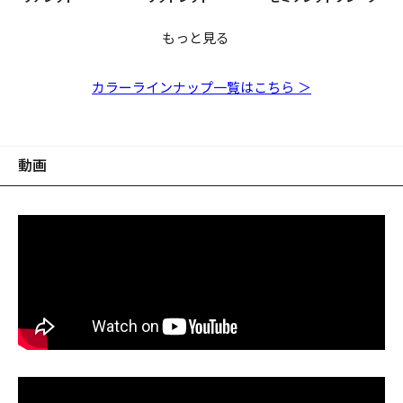
もっと見る
ROCK HOG 3inch ク
ROCK HOG 3inch オ
ROCK HOG 3inch グ
ROCK HOG 3inch ク
ROCK HOG 3inch チ
ROCK HOG 3inch イ
ROCK HOG 3inch ク
ROCK HOG 3inch パ
ROCK HOG 3inch モ
リアホロ
レンジバックチャート
リーンパンプキン
リアピンクホロ
ャート/グリーン&ゴー
ソガニ
リアオレンジ/レインボ
ールホワイト
エビ
ルドフレーク
ーフレーク
カラーラインナップ一覧はこちら ＞
動画