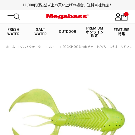
11,000円(税込)以上お買い上げの場合、送料当社負担！
0
PREMIUM
FRESH
SALT
FEATURE
OUTDOOR
オンライン
WATER
WATER
特集
限定
絞り込み検索
ホーム
ソルトウォーター
ルアー
ROCK HOG 3inch チャート/グリーン&ゴールドフレ
FRESH WATER TOP
SALT WATER TOP
BASS ROD
SALTWATER ROD
BASS LURE
TROUT ROD
SALTWATER LURE
TROUT LURE
キーワード
カテゴリ
PREMIUM オンライン限定
FRESH WATER