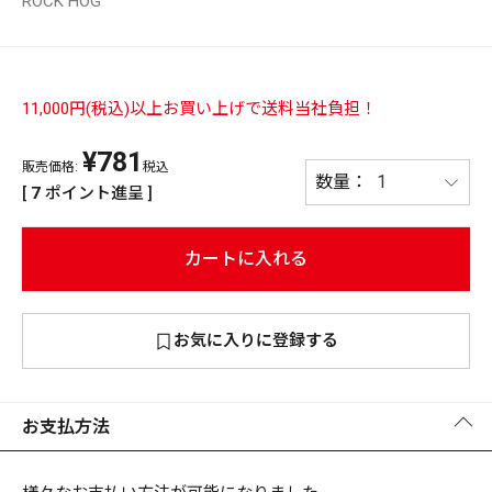
ROCK HOG
PREMIUM
PREMIUM
［ オンライン限定 ］
全て
11,000円(税込)以上お買い上げで送料当社負担！
¥
781
販売価格:
税込
[
7
ポイント進呈 ]
新作
カートに入れる
2026
NEW PRODUCTS
全て
お気に入りに登録する
リセット
この内容で検索する
お支払方法