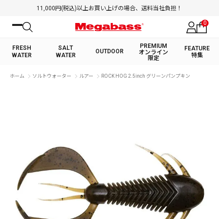
11,000円(税込)以上お買い上げの場合、送料当社負担！
0
PREMIUM
FRESH
SALT
FEATURE
OUTDOOR
オンライン
WATER
WATER
特集
限定
絞り込み検索
ホーム
ソルトウォーター
ルアー
ROCK HOG 2.5inch グリーンパンプキン
FRESH WATER TOP
SALT WATER TOP
BASS ROD
SALTWATER ROD
BASS LURE
TROUT ROD
SALTWATER LURE
TROUT LURE
キーワード
カテゴリ
PREMIUM オンライン限定
FRESH WATER