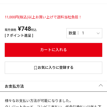
PREMIUM
PREMIUM
［ オンライン限定 ］
11,000円(税込)以上お買い上げで送料当社負担！
全て
¥
748
販売価格:
税込
[
7
ポイント進呈 ]
カートに入れる
新作
2026
NEW PRODUCTS
全て
お気に入りに登録する
お支払方法
リセット
この内容で検索する
様々なお支払い方法が可能になりました。
クレジットカード、コンビニ支払い、代金引換払い以外も下