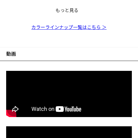
もっと見る
ROCK HOG 2.5inch ク
ROCK HOG 2.5inch チ
ROCK HOG 2.5inch グ
ROCK HOG 2.5inch ク
ROCK HOG 2.5inch パ
ROCK HOG 2.5inch モ
ROCK HOG 2.5inch オ
ROCK HOG 2.5inch シ
リアホロ
ャート/グリーン&ゴー
リーンパンプキン
リアピンクホロ
ールホワイト
エビ
レンジバックチャート
ナモンブルーフレーク
ルドフレーク
カラーラインナップ一覧はこちら ＞
動画