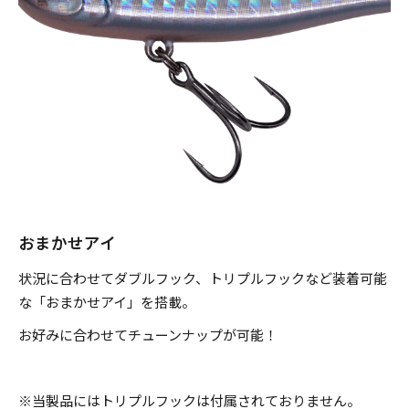
のフック装着が効果的。対象魚は、シーバス、ヒラメ、マゴ
チ、ブリ（イナダ、ワラサ）、サワラ、カンパチ、アジ、サ
バ、タチウオ、マダイ、クロダイ、根魚類と、多種多様なタ
ーゲット。マキッパを貴方のソルトウォーター釣行に常備す
れば、あらゆる釣り場で活躍してくれることでしょう。
■対象魚
シーバス、ヒラメ、マゴチ、サワラ、カンパチ、ブリ(イナ
おまかせアイ
ダ、ワラサ)、アジ、サバ、タチウオ、マダイ、クロダイ、キ
状況に合わせてダブルフック、トリプルフックなど装着可能
ビレ、根魚類 etc...
な「おまかせアイ」を搭載。
お好みに合わせてチューンナップが可能！
※ 7g、5g、3gにフロントのアシストフックは付属されてま
せん。
※当製品にはトリプルフックは付属されておりません。