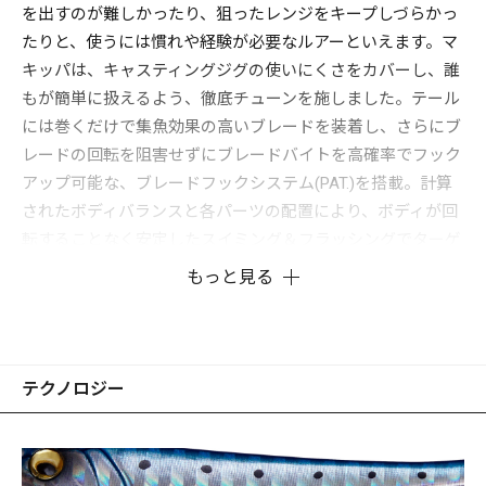
を出すのが難しかったり、狙ったレンジをキープしづらかっ
たりと、使うには慣れや経験が必要なルアーといえます。マ
キッパは、キャスティングジグの使いにくさをカバーし、誰
もが簡単に扱えるよう、徹底チューンを施しました。テール
には巻くだけで集魚効果の高いブレードを装着し、さらにブ
レードの回転を阻害せずにブレードバイトを高確率でフック
アップ可能な、ブレードフックシステム(PAT.)を搭載。計算
されたボディバランスと各パーツの配置により、ボディが回
転することなく安定したスイミング＆フラッシングでターゲ
ットを誘います。
もっと見る
使い方は着水後、即リーリングすれば表層を、沈めてからリ
ーリングすれば中層やボトム付近をレンジキープするため、
ターゲットの泳層に合わせた攻略ができます。
あらゆる魚種に効果的なティンセル付きアシストフックを標
テクノロジー
準装備しており、また腹部に設けたおまかせアイにより、好
みに合わせてダブル、トリプルフックなどを追加装着可能で
す。特にボトムからバイトしてくる魚には、おまかせアイへ