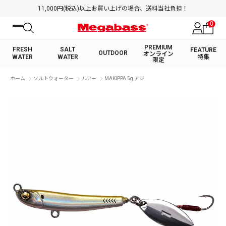
11,000円(税込)以上お買い上げの場合、送料当社負担！
0
PREMIUM
FRESH
SALT
FEATURE
OUTDOOR
オンライン
WATER
WATER
特集
限定
絞り込み検索
ホーム
ソルトウォーター
ルアー
MAKIPPA 5g アジ
FRESH WATER TOP
SALT WATER TOP
BASS ROD
SALTWATER ROD
BASS LURE
TROUT ROD
SALTWATER LURE
TROUT LURE
キーワード
カテゴリ
PREMIUM オンライン限定
FRESH WATER