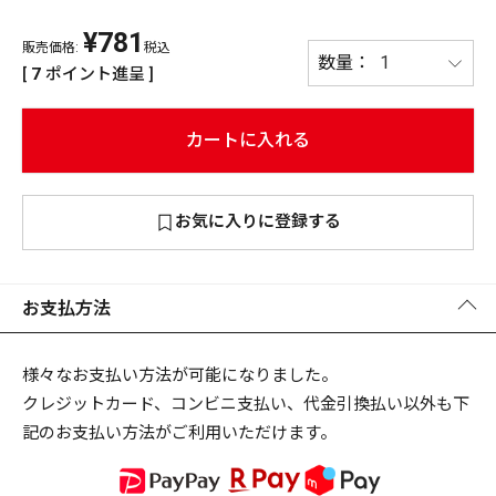
¥
781
PREMIUM
販売価格:
税込
PREMIUM
[
7
ポイント進呈 ]
［ オンライン限定 ］
全て
カートに入れる
お気に入りに登録する
新作
2026
NEW PRODUCTS
全て
お支払方法
様々なお支払い方法が可能になりました。
クレジットカード、コンビニ支払い、代金引換払い以外も下
リセット
この内容で検索する
記のお支払い方法がご利用いただけます。