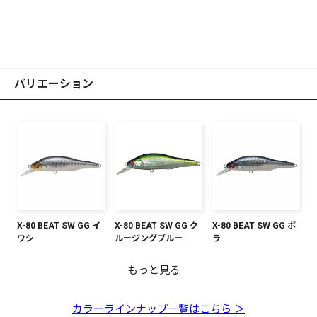
バリエーション
X-80 BEAT SW GG イ
X-80 BEAT SW GG ク
X-80 BEAT SW GG ボ
ワシ
ルージングブルー
ラ
もっと見る
X-80 BEAT SW GG ア
X-80 BEAT SW GG ア
X-80 BEAT SW PM ホ
X-80 BEAT SW GG レ
X-80 BEAT SW GG ゴ
X-80 BEAT SW GG レ
X-80 BEAT SW Mカタ
カハライワシ
カキン
ットシャッド
ッドヘッド
ールデンライム
インボー
クチRB
カラーラインナップ一覧はこちら ＞