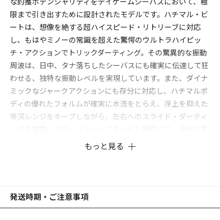
な釣獲ポテンシャリティをデイゲームシーバスにおいて、極
限まで引き出すために設計されたモデルです。ハチマル・ビ
ートは、想像を絶する超ハイスピード・リトリーブに対応
し、もはやミノーの常識を超えた驚愕のウルトラハイピッ
チ・アクションでトリックダーティング。その驚異的な振動
周波は、日中、タナ落ちしたシーバスにも確実に伝達して狂
わせる、独特な振動レベルを実現しています。また、ダイナ
ミックなジャークアクションにも存分に対応し、ハチマルボ
ディの優れたフォルムが確実に水流をとらえ、浮上を抑えた
等深レンジをキープしながら、左右へのスライド・ダーティ
ングを披露。なお、リトリーブを止めた瞬間には、海水比重
と相まって「身もだえダンス」をしながらフォール。リトリ
もっと見る
ーブ停止時にもシーバスを惹きつけ、フォール＆バイトも多
発します。X-80SWを、「朝・夕マズメ、ナイトゲーム」
で。X-80BEAT SWは、「デイゲームや、タナ落ちしたナイト
ゲーム」で使い分けると、より一層効果的です。
発送時期・ご注意事項