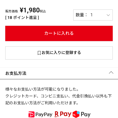
¥
1,980
PREMIUM
販売価格:
税込
PREMIUM
[
18
ポイント進呈 ]
［ オンライン限定 ］
全て
カートに入れる
お気に入りに登録する
新作
2026
NEW PRODUCTS
全て
お支払方法
様々なお支払い方法が可能になりました。
クレジットカード、コンビニ支払い、代金引換払い以外も下
リセット
この内容で検索する
記のお支払い方法がご利用いただけます。