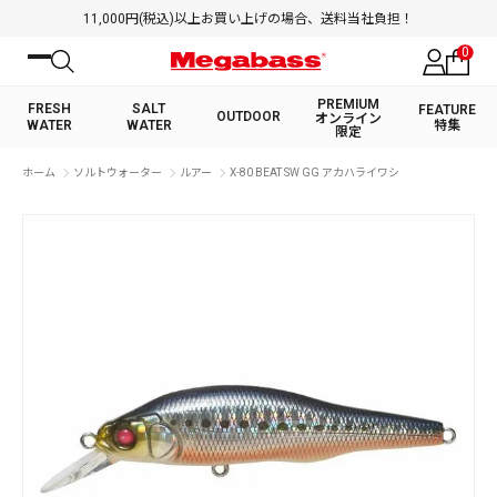
11,000円(税込)以上お買い上げの場合、送料当社負担！
0
PREMIUM
FRESH
SALT
FEATURE
OUTDOOR
オンライン
WATER
WATER
特集
限定
絞り込み検索
ホーム
ソルトウォーター
ルアー
X-80 BEAT SW GG アカハライワシ
FRESH WATER TOP
SALT WATER TOP
BASS ROD
SALTWATER ROD
BASS LURE
TROUT ROD
SALTWATER LURE
TROUT LURE
キーワード
カテゴリ
PREMIUM オンライン限定
FRESH WATER