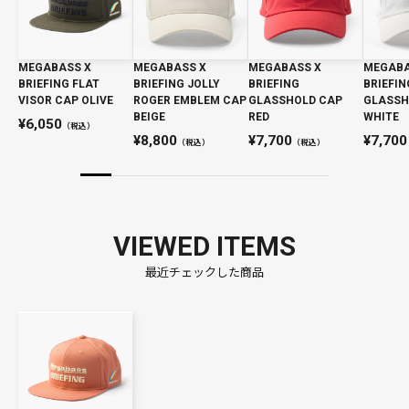
MEGABASS X
MEGABASS X
MEGABASS X
MEGABA
BRIEFING FLAT
BRIEFING JOLLY
BRIEFING
BRIEFIN
VISOR CAP OLIVE
ROGER EMBLEM CAP
GLASSHOLD CAP
GLASSH
BEIGE
RED
WHITE
6,050
（税込）
8,800
7,700
7,700
（税込）
（税込）
VIEWED ITEMS
最近チェックした商品