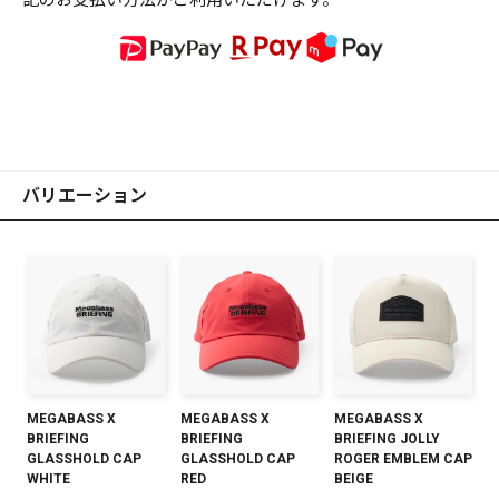
記のお支払い方法がご利用いただけます。
バリエーション
MEGABASS X
MEGABASS X
MEGABASS X
BRIEFING
BRIEFING
BRIEFING JOLLY
GLASSHOLD CAP
GLASSHOLD CAP
ROGER EMBLEM CAP
WHITE
RED
BEIGE