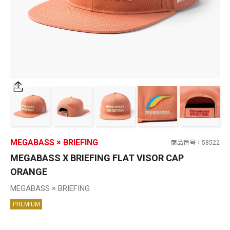
SALT WATER
OUTDOOR
価格
～
¥
¥
MEGABASS × BRIEFING
商品番号
58522
在庫あり
MEGABASS X BRIEFING FLAT VISOR CAP
在庫
ORANGE
全て
MEGABASS × BRIEFING
PREMIUM