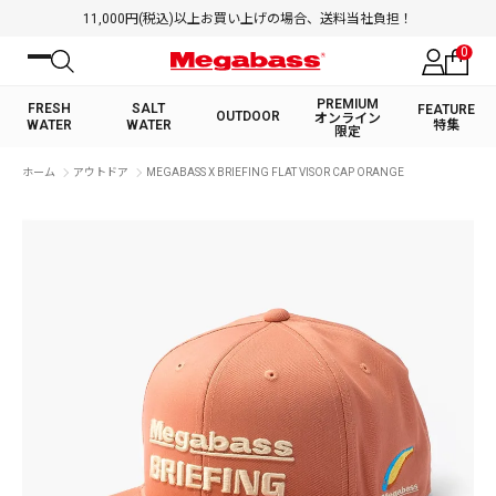
11,000円(税込)以上お買い上げの場合、送料当社負担！
0
PREMIUM
FRESH
SALT
FEATURE
OUTDOOR
オンライン
WATER
WATER
特集
限定
絞り込み検索
ホーム
アウトドア
MEGABASS X BRIEFING FLAT VISOR CAP ORANGE
FRESH WATER TOP
SALT WATER TOP
BASS ROD
SALTWATER ROD
BASS LURE
TROUT ROD
SALTWATER LURE
TROUT LURE
キーワード
カテゴリ
PREMIUM オンライン限定
FRESH WATER