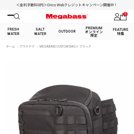
＜金利手数料0円＞Orico Webクレジットキャンペーン開催中！
0
PREMIUM
FRESH
SALT
FEATURE
OUTDOOR
オンライン
WATER
WATER
特集
限定
絞り込み検索
ホーム
アウトドア
MEGABASS CUSTOM BAGⅡ ブラック
FRESH WATER TOP
SALT WATER TOP
BASS ROD
SALTWATER ROD
BASS LURE
TROUT ROD
SALTWATER LURE
TROUT LURE
キーワード
カテゴリ
PREMIUM オンライン限定
FRESH WATER