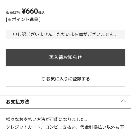
¥
660
PREMIUM
販売価格:
税込
PREMIUM
[
6
ポイント進呈 ]
［ オンライン限定 ］
全て
申し訳ございません。ただいま在庫がございません。
再入荷お知らせ
新作
2026
NEW PRODUCTS
お気に入りに登録する
全て
お支払方法
リセット
この内容で検索する
様々なお支払い方法が可能になりました。
クレジットカード、コンビニ支払い、代金引換払い以外も下