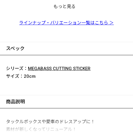
もっと見る
カッティングステッカ
カッティングステッカ
カッティングステッカ
カッティングステッカ
カッティングステッカ
カッティングステッカ
カッティングステッカ
カッティングステッカ
ー Megabass 30cm ホ
ー Megabass 30cm ブ
ー Megabass 40cm レ
ー Megabass 30cm シ
ー Megabass 40cm ホ
ー Megabass 40cm ブ
ー Megabass 30cm レ
ー Megabass 40cm シ
ワイト
ラック
ッド
ルバー
ワイト
ラック
ッド
ルバー
ラインナップ・バリエーション一覧はこちら ＞
スペック
シリーズ：
MEGABASS CUTTING STICKER
サイズ：
20cm
商品説明
タックルボックスや愛車のドレスアップに！
素材が新しくなってリニューアル！