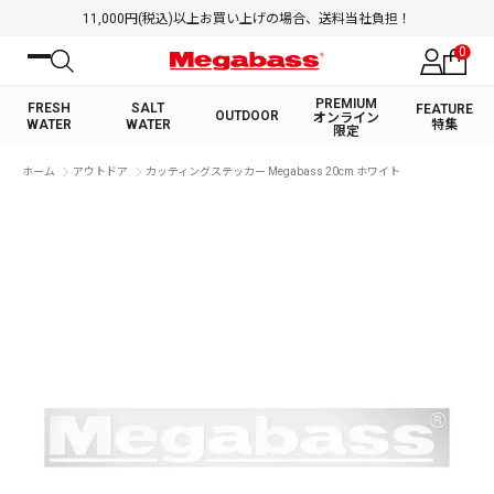
11,000円(税込)以上お買い上げの場合、送料当社負担！
0
PREMIUM
FRESH
SALT
FEATURE
OUTDOOR
オンライン
WATER
WATER
特集
限定
絞り込み検索
ホーム
アウトドア
カッティングステッカー Megabass 20cm ホワイト
FRESH WATER TOP
SALT WATER TOP
BASS ROD
SALTWATER ROD
BASS LURE
TROUT ROD
SALTWATER LURE
TROUT LURE
キーワード
カテゴリ
PREMIUM オンライン限定
FRESH WATER