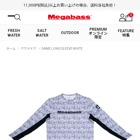
11,000円(税込)以上お買い上げの場合、送料当社負担！
0
PREMIUM
FRESH
SALT
FEATURE
OUTDOOR
オンライン
WATER
WATER
特集
限定
絞り込み検索
ホーム
アウトドア
GAME LONG SLEEVE WHITE
FRESH WATER TOP
SALT WATER TOP
BASS ROD
SALTWATER ROD
BASS LURE
TROUT ROD
SALTWATER LURE
TROUT LURE
キーワード
カテゴリ
PREMIUM オンライン限定
FRESH WATER