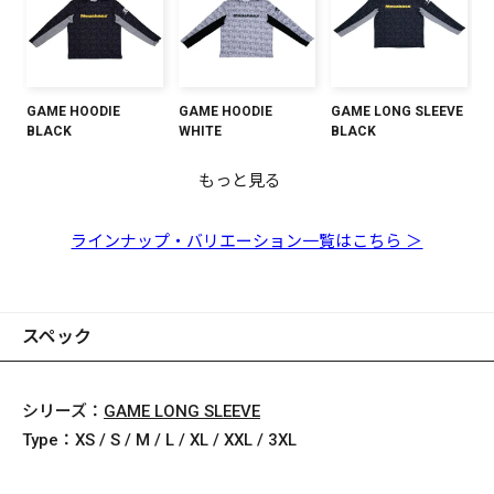
GAME HOODIE
GAME HOODIE
GAME LONG SLEEVE
BLACK
WHITE
BLACK
もっと見る
GAME LONG SLEEVE
GAME T-SHIRTS
GAME LONG SLEEVE
GAME T-SHIRTS
GAME T-SHIRTS
WHITE
WHITE
REAL CAMO
REAL CAMO
BLACK
ラインナップ・バリエーション一覧はこちら ＞
スペック
シリーズ：
GAME LONG SLEEVE
Type：
XS / S / M / L / XL / XXL / 3XL