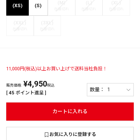
(M)
(L)
(XL)
(XS)
(S)
在庫切れ
在庫切れ
在庫切れ
PREMIUM
PREMIUM
［ オンライン限定 ］
(XXL)
(3XL)
全て
在庫切れ
在庫切れ
11,000円(税込)以上お買い上げで送料当社負担！
新作
2026
NEW PRODUCTS
¥
4,950
販売価格:
税込
全て
[
45
ポイント進呈 ]
カートに入れる
リセット
この内容で検索する
お気に入りに登録する