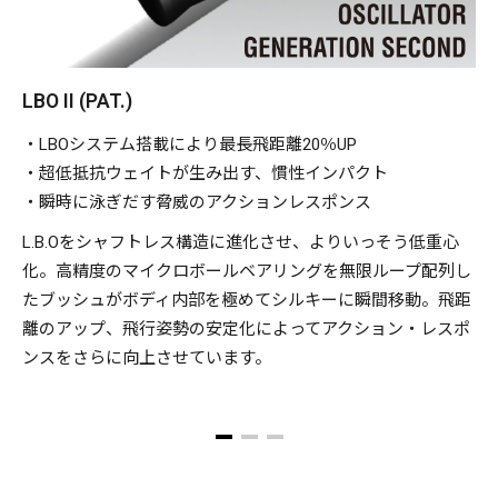
LBO II (PAT.)
・LBOシステム搭載により最長飛距離20％UP
・超低抵抗ウェイトが生み出す、慣性インパクト
・瞬時に泳ぎだす脅威のアクションレスポンス
L.B.Oをシャフトレス構造に進化させ、よりいっそう低重心
化。高精度のマイクロボールベアリングを無限ループ配列し
たブッシュがボディ内部を極めてシルキーに瞬間移動。飛距
離のアップ、飛行姿勢の安定化によってアクション・レスポ
ンスをさらに向上させています。