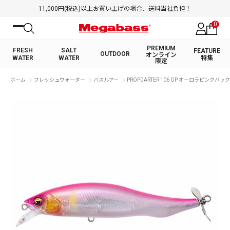
11,000円(税込)以上お買い上げの場合、送料当社負担！
0
PREMIUM
FRESH
SALT
FEATURE
OUTDOOR
オンライン
WATER
WATER
特集
限定
絞り込み検索
ホーム
フレッシュウォーター
バスルアー
PROPDARTER 106 GP オーロラピンクバック
FRESH WATER TOP
SALT WATER TOP
BASS ROD
SALTWATER ROD
BASS LURE
TROUT ROD
SALTWATER LURE
TROUT LURE
キーワード
カテゴリ
PREMIUM オンライン限定
FRESH WATER