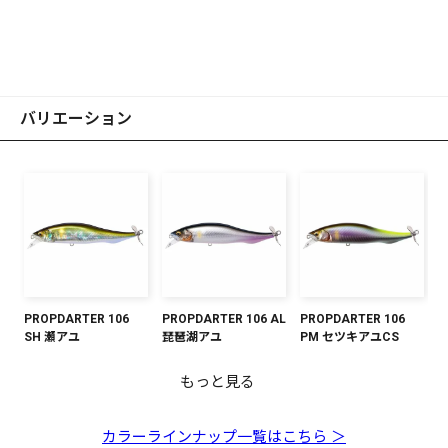
バリエーション
PROPDARTER 106
PROPDARTER 106 AL
PROPDARTER 106
SH 瀬アユ
琵琶湖アユ
PM セツキアユCS
もっと見る
PROPDARTER 106
PROPDARTER 106 FA
PROPDARTER 106 ボ
PROPDARTER 106 マ
PROPDARTER 106
PROPDARTER 106
PROPDARTER 106 M
PROPDARTER 106 カ
PROPDARTER 106 オ
PM 若アユ
ゴーストワカサギ
ンボリプロブルー
ットオチアユ
GP FSマレット
GP オーロラピンクバ
シャンパンキンクロ
スミITO
ーロラリアクション
ック
PS
カラーラインナップ一覧はこちら ＞