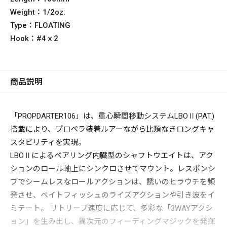
Weight：
1/2oz.
Type：
FLOATING
Hook：
#4ｘ2
商品説明
「PROPDARTER106」は、重心瞬間移動システムLBOⅡ(PAT.)
搭載により、プロペラ装着ルアーながら比類なきロングキャ
スタビリティを実現。
LBOⅡによるベアリング内臓型のシャフトウエイトは、アク
ションのロール軸上にシンクロさせてマウント。レスポンシ
ブでシームレスなロールアクションは、誘いのヒラウチを頻
発させ、ベイトフィッシュのライズアクションや引き波をイ
ミテート。 リトリーブ速度に応じて、多彩な「3WAYアクシ
ョン」を生み出し、異次元のフィーディングマジックを発揮