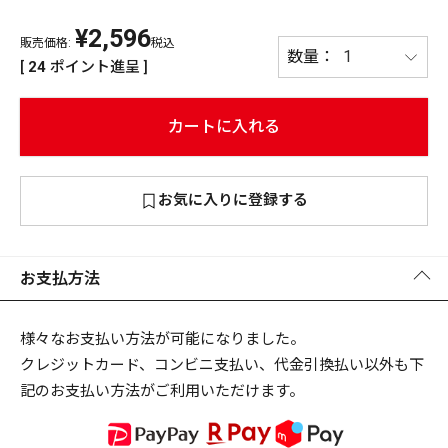
¥
2,596
PREMIUM
販売価格:
税込
PREMIUM
[
24
ポイント進呈 ]
［ オンライン限定 ］
全て
カートに入れる
お気に入りに登録する
新作
2026
NEW PRODUCTS
全て
お支払方法
様々なお支払い方法が可能になりました。
クレジットカード、コンビニ支払い、代金引換払い以外も下
リセット
この内容で検索する
記のお支払い方法がご利用いただけます。