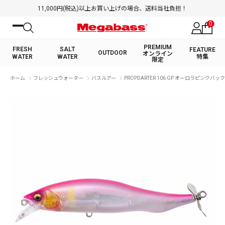
11,000円(税込)以上お買い上げの場合、送料当社負担！
0
PREMIUM
FRESH
SALT
FEATURE
OUTDOOR
オンライン
WATER
WATER
特集
限定
絞り込み検索
ホーム
フレッシュウォーター
バスルアー
PROPDARTER 106 GP オーロラピンクバック
FRESH WATER TOP
SALT WATER TOP
BASS ROD
SALTWATER ROD
BASS LURE
TROUT ROD
SALTWATER LURE
TROUT LURE
キーワード
カテゴリ
PREMIUM オンライン限定
FRESH WATER