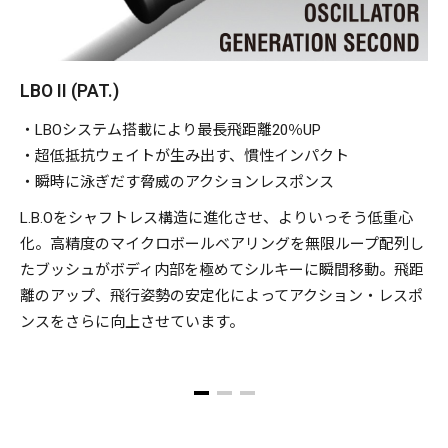
LBO II (PAT.)
・LBOシステム搭載により最長飛距離20％UP
・超低抵抗ウェイトが生み出す、慣性インパクト
・瞬時に泳ぎだす脅威のアクションレスポンス
L.B.Oをシャフトレス構造に進化させ、よりいっそう低重心
化。高精度のマイクロボールベアリングを無限ループ配列し
たブッシュがボディ内部を極めてシルキーに瞬間移動。飛距
離のアップ、飛行姿勢の安定化によってアクション・レスポ
ンスをさらに向上させています。