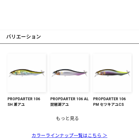
バリエーション
PROPDARTER 106
PROPDARTER 106 AL
PROPDARTER 106
SH 瀬アユ
琵琶湖アユ
PM セツキアユCS
もっと見る
PROPDARTER 106
PROPDARTER 106 FA
PROPDARTER 106 ボ
PROPDARTER 106 マ
PROPDARTER 106
PROPDARTER 106
PROPDARTER 106 M
PROPDARTER 106 カ
PROPDARTER 106 オ
PM 若アユ
ゴーストワカサギ
ンボリプロブルー
ットオチアユ
GP FSマレット
GP オーロラピンクバ
シャンパンキンクロ
スミITO
ーロラリアクション
ック
PS
カラーラインナップ一覧はこちら ＞