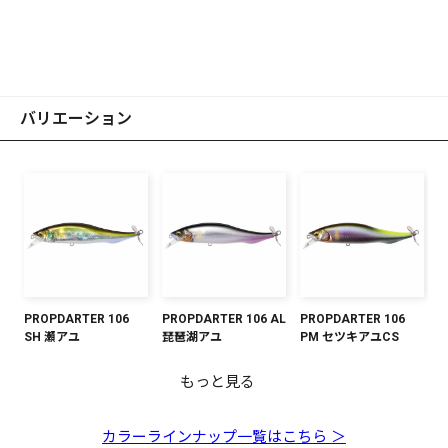
バリエーション
PROPDARTER 106
PROPDARTER 106 AL
PROPDARTER 106
SH 瀬アユ
琵琶湖アユ
PM セツキアユCS
もっと見る
PROPDARTER 106
PROPDARTER 106 FA
PROPDARTER 106 ボ
PROPDARTER 106 マ
PROPDARTER 106
PROPDARTER 106
PROPDARTER 106 M
PROPDARTER 106 カ
PROPDARTER 106 オ
PM 若アユ
ゴーストワカサギ
ンボリプロブルー
ットオチアユ
GP FSマレット
GP オーロラピンクバ
シャンパンキンクロ
スミITO
ーロラリアクション
ック
PS
カラーラインナップ一覧はこちら ＞