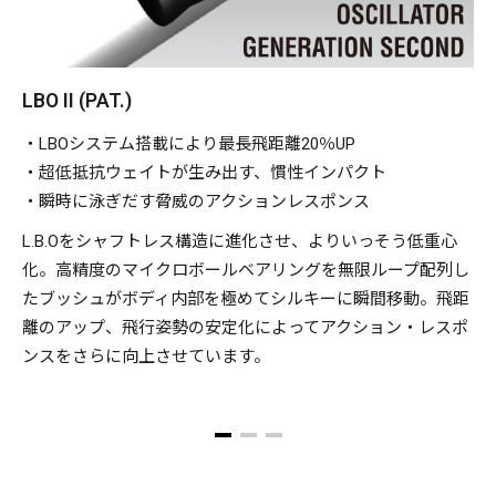
LBO II (PAT.)
・LBOシステム搭載により最長飛距離20％UP
・超低抵抗ウェイトが生み出す、慣性インパクト
・瞬時に泳ぎだす脅威のアクションレスポンス
L.B.Oをシャフトレス構造に進化させ、よりいっそう低重心
化。高精度のマイクロボールベアリングを無限ループ配列し
たブッシュがボディ内部を極めてシルキーに瞬間移動。飛距
離のアップ、飛行姿勢の安定化によってアクション・レスポ
ンスをさらに向上させています。