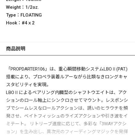
Weight：
1/2oz.
Type：
FLOATING
Hook：
#4ｘ2
商品説明
「PROPDARTER106」は、重心瞬間移動システムLBOⅡ(PAT.)
搭載により、プロペラ装着ルアーながら比類なきロングキャ
スタビリティを実現。
LBOⅡによるベアリング内臓型のシャフトウエイトは、アク
ションのロール軸上にシンクロさせてマウント。レスポンシ
ブでシームレスなロールアクションは、誘いのヒラウチを頻
発させ、ベイトフィッシュのライズアクションや引き波をイ
ミテート。 リトリーブ速度に応じて、多彩な「3WAYアクシ
ョン」を生み出し、異次元のフィーディングマジックを発揮