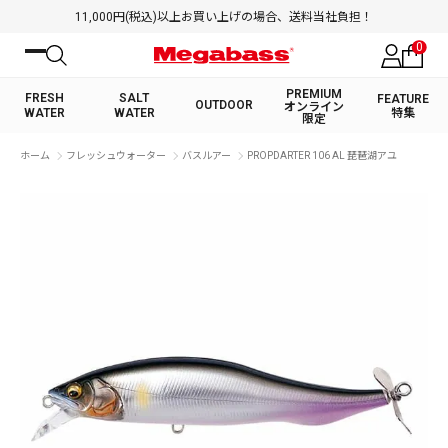
11,000円(税込)以上お買い上げの場合、送料当社負担！
0
PREMIUM
FRESH
SALT
FEATURE
OUTDOOR
オンライン
WATER
WATER
特集
限定
絞り込み検索
ホーム
フレッシュウォーター
バスルアー
PROPDARTER 106 AL 琵琶湖アユ
FRESH WATER TOP
SALT WATER TOP
BASS ROD
SALTWATER ROD
BASS LURE
TROUT ROD
SALTWATER LURE
TROUT LURE
キーワード
カテゴリ
PREMIUM オンライン限定
FRESH WATER