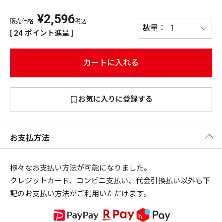
¥
2,596
PREMIUM
販売価格:
税込
PREMIUM
[
24
ポイント進呈 ]
［ オンライン限定 ］
全て
カートに入れる
お気に入りに登録する
新作
2026
NEW PRODUCTS
全て
お支払方法
様々なお支払い方法が可能になりました。
クレジットカード、コンビニ支払い、代金引換払い以外も下
リセット
この内容で検索する
記のお支払い方法がご利用いただけます。