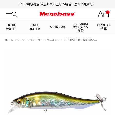
11,000円(税込)以上お買い上げの場合、送料当社負担！
0
PREMIUM
FRESH
SALT
FEATURE
OUTDOOR
オンライン
WATER
WATER
特集
限定
絞り込み検索
ホーム
フレッシュウォーター
バスルアー
PROPDARTER 106 SH 瀬アユ
FRESH WATER TOP
SALT WATER TOP
BASS ROD
SALTWATER ROD
BASS LURE
TROUT ROD
SALTWATER LURE
TROUT LURE
キーワード
カテゴリ
PREMIUM オンライン限定
FRESH WATER