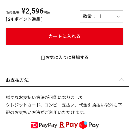
¥
2,596
PREMIUM
販売価格:
税込
PREMIUM
[
24
ポイント進呈 ]
［ オンライン限定 ］
全て
カートに入れる
お気に入りに登録する
新作
2026
NEW PRODUCTS
全て
お支払方法
様々なお支払い方法が可能になりました。
クレジットカード、コンビニ支払い、代金引換払い以外も下
リセット
この内容で検索する
記のお支払い方法がご利用いただけます。