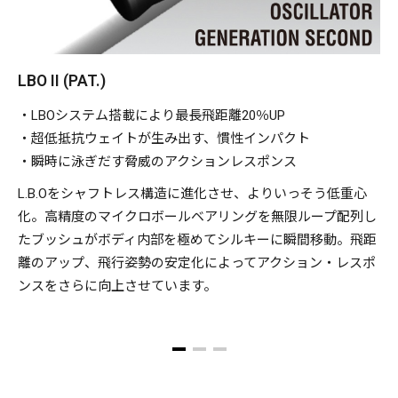
LBO II (PAT.)
・LBOシステム搭載により最長飛距離20％UP
・超低抵抗ウェイトが生み出す、慣性インパクト
・瞬時に泳ぎだす脅威のアクションレスポンス
L.B.Oをシャフトレス構造に進化させ、よりいっそう低重心
化。高精度のマイクロボールベアリングを無限ループ配列し
たブッシュがボディ内部を極めてシルキーに瞬間移動。飛距
離のアップ、飛行姿勢の安定化によってアクション・レスポ
ンスをさらに向上させています。