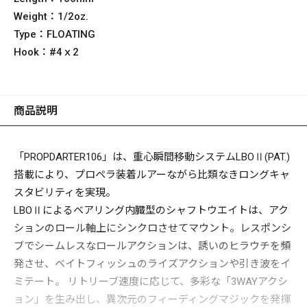
Weight：
1/2oz.
Type：
FLOATING
Hook：
#4ｘ2
商品説明
「PROPDARTER106」は、重心瞬間移動システムLBOⅡ(PAT.)
搭載により、プロペラ装着ルアーながら比類なきロングキャ
スタビリティを実現。
LBOⅡによるベアリング内臓型のシャフトウエイトは、アク
ションのロール軸上にシンクロさせてマウント。レスポンシ
ブでシームレスなロールアクションは、誘いのヒラウチを頻
発させ、ベイトフィッシュのライズアクションや引き波をイ
ミテート。 リトリーブ速度に応じて、多彩な「3WAYアクシ
ョン」を生み出し、異次元のフィーディングマジックを発揮