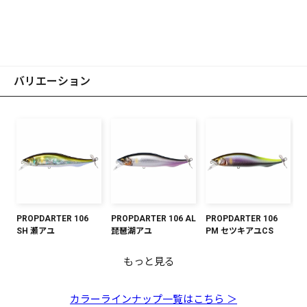
バリエーション
PROPDARTER 106
PROPDARTER 106 AL
PROPDARTER 106
SH 瀬アユ
琵琶湖アユ
PM セツキアユCS
もっと見る
PROPDARTER 106
PROPDARTER 106 FA
PROPDARTER 106 ボ
PROPDARTER 106 マ
PROPDARTER 106
PROPDARTER 106
PROPDARTER 106 M
PROPDARTER 106 カ
PROPDARTER 106 オ
PM 若アユ
ゴーストワカサギ
ンボリプロブルー
ットオチアユ
GP FSマレット
GP オーロラピンクバ
シャンパンキンクロ
スミITO
ーロラリアクション
ック
PS
カラーラインナップ一覧はこちら ＞