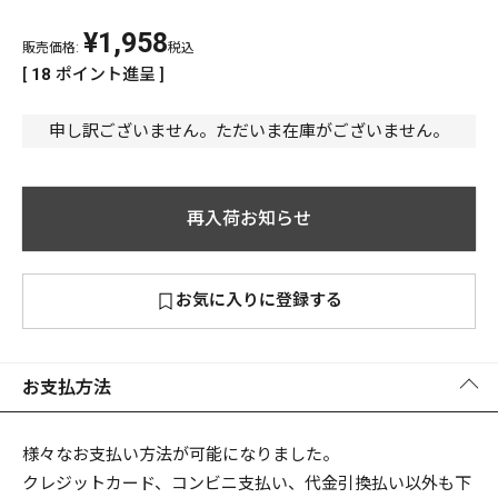
¥
1,958
PREMIUM
販売価格:
税込
PREMIUM
[
18
ポイント進呈 ]
［ オンライン限定 ］
全て
申し訳ございません。ただいま在庫がございません。
再入荷お知らせ
新作
2026
NEW PRODUCTS
お気に入りに登録する
全て
お支払方法
リセット
この内容で検索する
様々なお支払い方法が可能になりました。
クレジットカード、コンビニ支払い、代金引換払い以外も下