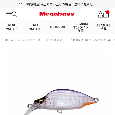
11,000円(税込)以上お買い上げの場合、送料当社負担！
0
PREMIUM
FRESH
SALT
FEATURE
OUTDOOR
オンライン
WATER
WATER
特集
限定
絞り込み検索
ホーム
フレッシュウォーター
トラウトルアー
GH44 BAT A FRY パープルバックハレ
FRESH WATER TOP
SALT WATER TOP
BASS ROD
SALTWATER ROD
BASS LURE
TROUT ROD
SALTWATER LURE
TROUT LURE
キーワード
カテゴリ
PREMIUM オンライン限定
FRESH WATER