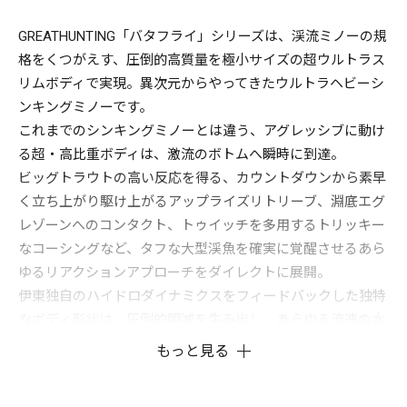
GREATHUNTING「バタフライ」シリーズは、渓流ミノーの規
格をくつがえす、圧倒的高質量を極小サイズの超ウルトラス
リムボディで実現。異次元からやってきたウルトラヘビーシ
ンキングミノーです。
これまでのシンキングミノーとは違う、アグレッシブに動け
る超・高比重ボディは、激流のボトムへ瞬時に到達。
ビッグトラウトの高い反応を得る、カウントダウンから素早
く立ち上がり駆け上がるアップライズリトリーブ、淵底エグ
レゾーンへのコンタクト、トゥイッチを多用するトリッキー
なコーシングなど、タフな大型渓魚を確実に覚醒させるあら
ゆるリアクションアプローチをダイレクトに展開。
伊東独自のハイドロダイナミクスをフィードバックした独特
なボディ形状は、圧倒的明滅を生み出し、あらゆる流速の水
を確実に掴むオフセットビルは、激流のアップクロスでも即
もっと見る
座にアクションが立ちあがる俊敏性を発揮。激しく鮮やかに
舞い踊る「バタフライ」独自の鋭敏なハイピッチロールアク