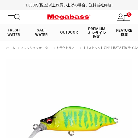
11,000円(税込)以上お買い上げの場合、送料当社負担！
0
PREMIUM
FRESH
SALT
FEATURE
OUTDOOR
オンライン
WATER
WATER
特集
限定
絞り込み検索
ホーム
フレッシュウォーター
トラウトルアー
【リストック】GH44 BAT A FRY ラ
FRESH WATER TOP
SALT WATER TOP
BASS ROD
SALTWATER ROD
BASS LURE
TROUT ROD
SALTWATER LURE
TROUT LURE
キーワード
カテゴリ
PREMIUM オンライン限定
FRESH WATER