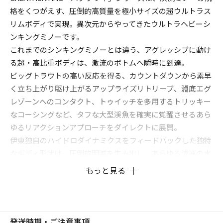
格をくつがえす、圧倒的高質量を極小サイズの超ウルトラス
リムボディで実現。異次元からやってきたウルトラヘビーシ
ンキングミノーです。
これまでのシンキングミノーとは違う、アグレッシブに動け
る超・高比重ボディは、激流のボトムへ瞬時に到達。
ビッグトラウトの高い反応を得る、カウントダウンから素早
く立ち上がり駆け上がるアップライズリトリーブ、淵底エグ
レゾーンへのコンタクト、トゥイッチを多用するトリッキー
なコーシングなど、タフな大型渓魚を確実に覚醒させるあら
ゆるリアクションアプローチをダイレクトに展開。
伊東独自のハイドロダイナミクスをフィードバックした独特
なボディ形状は、圧倒的明滅を生み出し、あらゆる流速の水
を確実に掴むオフセットビルは、激流のアップクロスでも即
もっと見る
座にアクションが立ちあがる俊敏性を発揮。激しく鮮やかに
舞い踊る「バタフライ」独自の鋭敏なハイピッチロールアク
ションは、難攻不落の女王を深い眠りから目覚めさせるので
す。
発送時期・ご注意事項