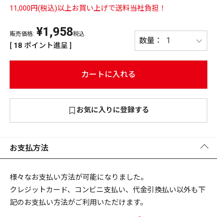
11,000円(税込)以上お買い上げで送料当社負担！
PREMIUM
¥
1,958
PREMIUM
［ オンライン限定 ］
販売価格:
税込
全て
[
18
ポイント進呈 ]
カートに入れる
新作
お気に入りに登録する
2026
NEW PRODUCTS
全て
お支払方法
リセット
この内容で検索する
様々なお支払い方法が可能になりました。
クレジットカード、コンビニ支払い、代金引換払い以外も下
記のお支払い方法がご利用いただけます。