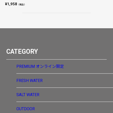
1,958
（税込）
CATEGORY
PREMIUM
オンライン限定
FRESH WATER
SALT WATER
OUTDOOR