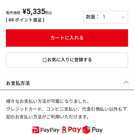
¥
5,335
PREMIUM
販売価格:
税込
PREMIUM
[
49
ポイント進呈 ]
［ オンライン限定 ］
全て
カートに入れる
お気に入りに登録する
新作
2026
NEW PRODUCTS
全て
お支払方法
様々なお支払い方法が可能になりました。
クレジットカード、コンビニ支払い、代金引換払い以外も下
リセット
この内容で検索する
記のお支払い方法がご利用いただけます。