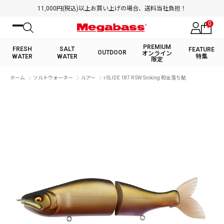
11,000円(税込)以上お買い上げの場合、送料当社負担！
0
PREMIUM
FRESH
SALT
FEATURE
OUTDOOR
オンライン
WATER
WATER
特集
限定
絞り込み検索
ホーム
ソルトウォーター
ルアー
i-SLIDE 187 R SW Sinking 和金落ち鮎
FRESH WATER TOP
SALT WATER TOP
BASS ROD
SALTWATER ROD
BASS LURE
TROUT ROD
SALTWATER LURE
TROUT LURE
キーワード
カテゴリ
PREMIUM オンライン限定
FRESH WATER