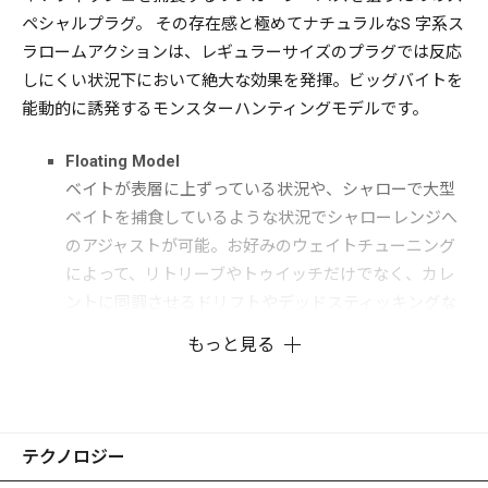
ペシャルプラグ。 その存在感と極めてナチュラルなS 字系ス
ラロームアクションは、レギュラーサイズのプラグでは反応
しにくい状況下において絶大な効果を発揮。ビッグバイトを
能動的に誘発するモンスターハンティングモデルです。
Floating Model
ベイトが表層に上ずっている状況や、シャローで大型
ベイトを捕食しているような状況でシャローレンジへ
のアジャストが可能。お好みのウェイトチューニング
によって、リトリーブやトゥイッチだけでなく、カレ
ントに同調させるドリフトやデッドスティッキングな
ど、あらゆるアプローチに対応します。
もっと見る
Sinking Model
刻々と変化する河口域のカレントや、寄せ波、引き波
といった海の複雑な流れの中でも安定したアクション
を保ち、狙ったレンジにアジャスト出来るレギュラー
テクノロジー
シンキング設定。 フィッシュイーターのバイトゾーン