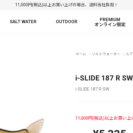
11,000円(税込)以上お買い上げの場合、送料当社負担！
PREMIUM
SALT WATER
OUTDOOR
オンライン限定
FRESH WATER TOP
SALT WATER TOP
絞り込み検索
ホーム
ソルトウォーター
ルア
BASS ROD
SALTWATER ROD
BASS LURE
TROUT ROD
SALTWATER LURE
TROUT LURE
i-SLIDE 187 R 
i-SLIDE 187 R SW
11,000円(税込)以上お買
定
FRESH WATER