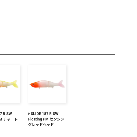
PREMIUM
全て
新作
全て
87 R SW
i-SLIDE 187 R SW
 PM チャート
Floating PM センシン
グレッドヘッド