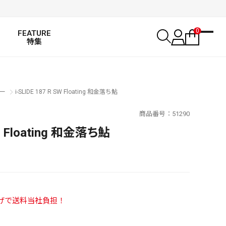
0
FEATURE
特集
ー
i-SLIDE 187 R SW Floating 和金落ち鮎
商品番号
51290
SW Floating 和金落ち鮎
い上げで送料当社負担！
SALT WATER