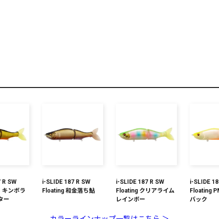
リセット
この内容で検索する
7 R SW
i-SLIDE 187 R SW
i-SLIDE 187 R SW
i-SLIDE 1
 GG キンボラ
Floating 和金落ち鮎
Floating クリアライム
Floating
ター
レインボー
バック
カラーラインナップ一覧はこちら ＞