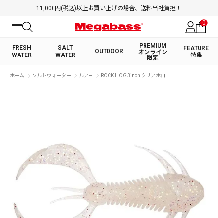
11,000円(税込)以上お買い上げの場合、送料当社負担！
0
PREMIUM
FRESH
SALT
FEATURE
OUTDOOR
オンライン
WATER
WATER
特集
限定
絞り込み検索
ホーム
ソルトウォーター
ルアー
ROCK HOG 3inch クリアホロ
FRESH WATER TOP
SALT WATER TOP
BASS ROD
SALTWATER ROD
BASS LURE
TROUT ROD
SALTWATER LURE
TROUT LURE
キーワード
カテゴリ
PREMIUM オンライン限定
FRESH WATER