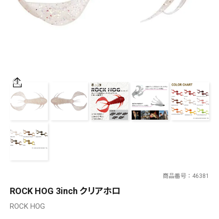
SALT WATER
OUTDOOR
価格
～
¥
¥
在庫あり
在庫
全て
商品番号
46381
ROCK HOG 3inch クリアホロ
ROCK HOG