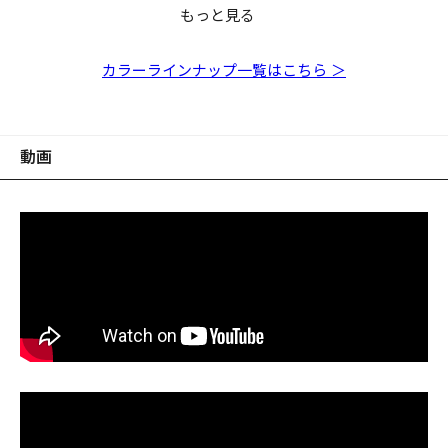
もっと見る
ROCK HOG 3inch ク
ROCK HOG 3inch オ
ROCK HOG 3inch グ
ROCK HOG 3inch ク
ROCK HOG 3inch チ
ROCK HOG 3inch イ
ROCK HOG 3inch ク
ROCK HOG 3inch パ
ROCK HOG 3inch モ
リアホロ
レンジバックチャート
リーンパンプキン
リアピンクホロ
ャート/グリーン&ゴー
ソガニ
リアオレンジ/レインボ
ールホワイト
エビ
ルドフレーク
ーフレーク
カラーラインナップ一覧はこちら ＞
動画