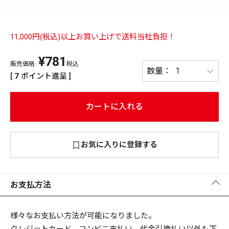
PREMIUM
PREMIUM
［ オンライン限定 ］
11,000円(税込)以上お買い上げで送料当社負担！
全て
¥
781
販売価格:
税込
[
7
ポイント進呈 ]
カートに入れる
新作
2026
NEW PRODUCTS
全て
お気に入りに登録する
お支払方法
リセット
この内容で検索する
様々なお支払い方法が可能になりました。
クレジットカード、コンビニ支払い、代金引換払い以外も下