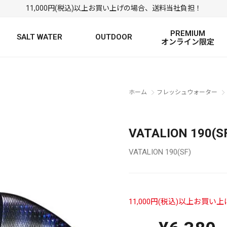
11,000円(税込)以上お買い上げの場合、送料当社負担！
PREMIUM
SALT WATER
OUTDOOR
オンライン限定
FRESH WATER TOP
SALT WATER TOP
絞り込み検索
ホーム
フレッシュウォーター
BASS ROD
SALTWATER ROD
BASS LURE
TROUT ROD
SALTWATER LURE
TROUT LURE
VATALION 190(
VATALION 190(SF)
11,000円(税込)以上お買
定
FRESH WATER