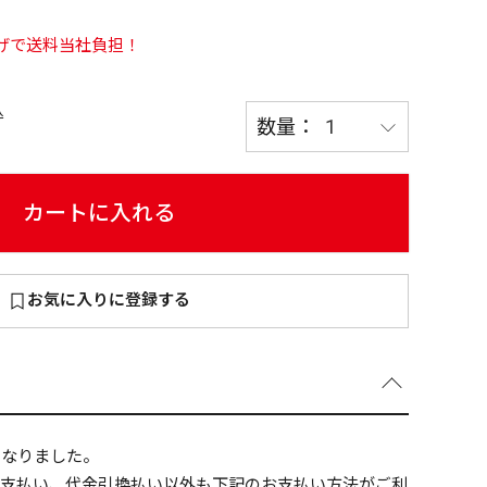
い上げで送料当社負担！
込
～
¥
カートに入れる
在庫あり
お気に入りに登録する
全て
になりました。
ニ支払い、代金引換払い以外も下記のお支払い方法がご利