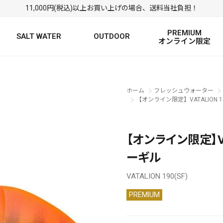
11,000円(税込)以上お買い上げの場合、送料当社負担！
PREMIUM
SALT WATER
OUTDOOR
オンライン限定
FRESH WATER TOP
SALT WATER TOP
絞り込み検索
ホーム
フレッシュウォーター
BASS ROD
SALTWATER ROD
BASS LURE
TROUT ROD
SALTWATER LURE
TROUT LURE
【オンライン限定】VATALION 1
【オンライン限定】VA
ーギル
VATALION 190(SF)
PREMIUM
定
FRESH WATER