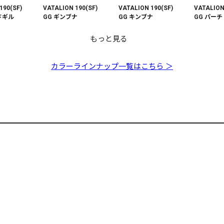
190(SF)
VATALION 190(SF)
VATALION 190(SF)
VATALION
ドギル
GG ギンブナ
GG キンブナ
GG パーチ
もっと見る
190(SF) マ
【オンライン限定】
【オンライン限定】
ー
VATALION 190(SF) シ
VATALION 190(SF) ゴ
カラーラインナップ一覧はこちら ＞
ェードギルⅡ
ーストマンゴーギル