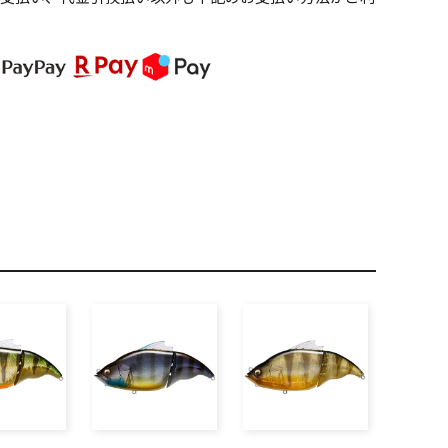
PREMIUM
全て
新作
全て