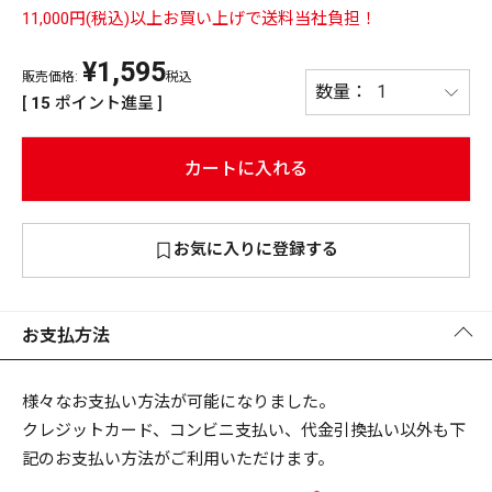
11,000円(税込)以上お買い上げで送料当社負担！
PREMIUM
¥
1,595
PREMIUM
［ オンライン限定 ］
販売価格:
税込
全て
[
15
ポイント進呈 ]
カートに入れる
新作
お気に入りに登録する
2026
NEW PRODUCTS
全て
お支払方法
リセット
この内容で検索する
様々なお支払い方法が可能になりました。
クレジットカード、コンビニ支払い、代金引換払い以外も下
記のお支払い方法がご利用いただけます。