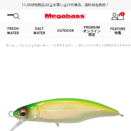
11,000円(税込)以上お買い上げの場合、送料当社負担！
0
PREMIUM
FRESH
SALT
FEATURE
OUTDOOR
オンライン
WATER
WATER
特集
限定
絞り込み検索
ホーム
フレッシュウォーター
トラウトルアー
グレートハンティング50フラットサイド 
FRESH WATER TOP
SALT WATER TOP
BASS ROD
SALTWATER ROD
BASS LURE
TROUT ROD
SALTWATER LURE
TROUT LURE
キーワード
カテゴリ
PREMIUM オンライン限定
FRESH WATER