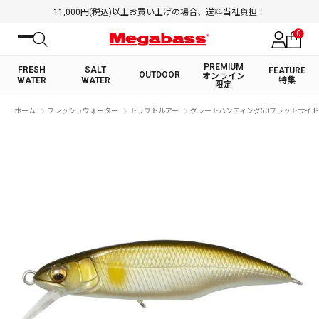
11,000円(税込)以上お買い上げの場合、送料当社負担！
0
PREMIUM
FRESH
SALT
FEATURE
OUTDOOR
オンライン
WATER
WATER
特集
限定
絞り込み検索
ホーム
フレッシュウォーター
トラウトルアー
グレートハンティング50フラットサイド (F
FRESH WATER TOP
SALT WATER TOP
BASS ROD
SALTWATER ROD
BASS LURE
TROUT ROD
SALTWATER LURE
TROUT LURE
キーワード
カテゴリ
PREMIUM オンライン限定
FRESH WATER