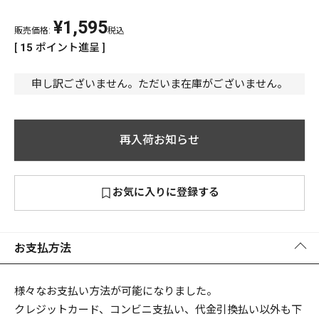
¥
1,595
PREMIUM
販売価格:
税込
PREMIUM
[
15
ポイント進呈 ]
［ オンライン限定 ］
全て
申し訳ございません。ただいま在庫がございません。
再入荷お知らせ
新作
2026
NEW PRODUCTS
お気に入りに登録する
全て
お支払方法
リセット
この内容で検索する
様々なお支払い方法が可能になりました。
クレジットカード、コンビニ支払い、代金引換払い以外も下