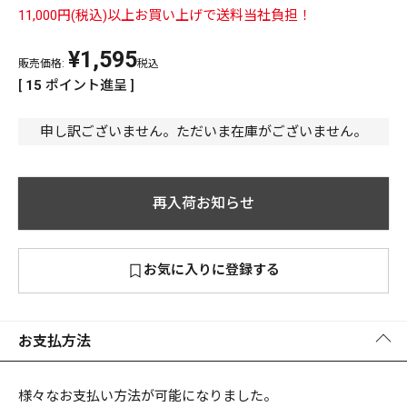
11,000円(税込)以上お買い上げで送料当社負担！
PREMIUM
¥
1,595
PREMIUM
［ オンライン限定 ］
販売価格:
税込
全て
[
15
ポイント進呈 ]
申し訳ございません。ただいま在庫がございません。
再入荷お知らせ
新作
2026
NEW PRODUCTS
全て
お気に入りに登録する
リセット
この内容で検索する
お支払方法
様々なお支払い方法が可能になりました。