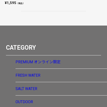
1,595
（税込）
CATEGORY
PREMIUM
オンライン限定
FRESH WATER
SALT WATER
OUTDOOR