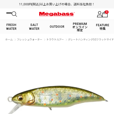
11,000円(税込)以上お買い上げの場合、送料当社負担！
0
PREMIUM
FRESH
SALT
FEATURE
OUTDOOR
オンライン
WATER
WATER
特集
限定
絞り込み検索
ホーム
フレッシュウォーター
トラウトルアー
グレートハンティング50フラットサイド (
FRESH WATER TOP
SALT WATER TOP
BASS ROD
SALTWATER ROD
BASS LURE
TROUT ROD
SALTWATER LURE
TROUT LURE
キーワード
カテゴリ
PREMIUM オンライン限定
FRESH WATER