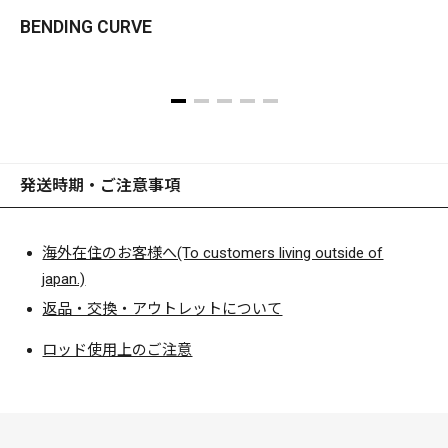
ード」でも世界的に高く評価されている、唯一のバスロッド
BENDING CURVE
5
である。なお、ジャパングッドデザインアワードにおいて
は、デビュー作から現行モデルまで連続的受賞の快挙を遂
げ、激戦の米国バスロッド市場においては、契約の有無にか
かわらず、バスフィッシングを職業とする勝つための競技者
とプロフェッショナルフィッシングガイドから支持され、コ
アユーザーが年々増加。 未来からやってきたといわれるスペ
発送時期・ご注意事項
ックは、商業ベースのモデルチェンジを必要としない、普遍
的なハイパフォーマンスを発揮。今、この瞬間に対峙するフ
海外在住のお客様へ(To customers living outside of
ィールドでドラマを生み出すのだ。 デストロイヤーは、既
japan.)
成概念の破壊者だ。あの時と同じように。
返品・交換・アウトレットについて
ロッド使用上のご注意