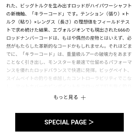
れた、ビッグトルクを生み出すロッドがハイパワーシャフト
の新機軸、「キラーコード」です。テンション（張り）×ト
ルク（粘り）×レングス（長さ）の理想値をフィールドテス
トで求め続けた結果、エヴォルジオンでも現出された666の
ロッドナンバーコードは、もはや偶然の産物とはいえず、必
然がもたらした革新的なコードかもしれません。それほどま
でに、「キラーコード」は、重量級ルアーの破壊力をあます
ことなく引き出し、モンスターを最速で仕留めるパフォーマ
ンスを優れたロッドバランスで快適に発揮。ビッグベイト、
スイムベイトの釣りを卓越したコントローラビリティでこな
し、マットカバーのピンポイントをフロッグで打ち抜く釣り
では、軽快な釣りを余裕のパワーで実現。「キラーコード」
もっと見る
は、新世代のデストロイヤーとしてまさに常識を破壊する圧
倒的なシャフトパフォーマンスを見せつけるモデルです。
SPECIAL PAGE ＞