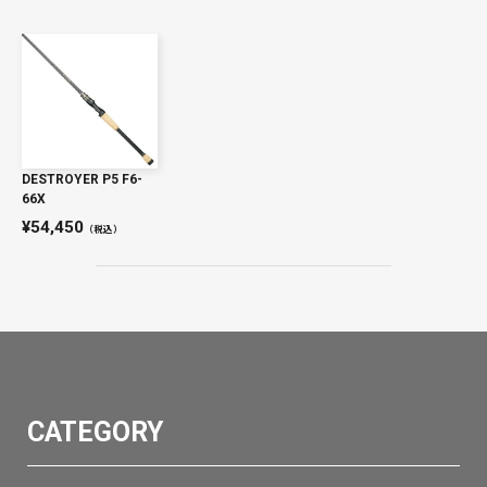
DESTROYER P5 F6-
66X
54,450
（税込）
CATEGORY