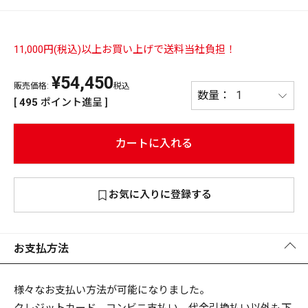
PREMIUM
PREMIUM
［ オンライン限定 ］
11,000円(税込)以上お買い上げで送料当社負担！
全て
¥
54,450
販売価格:
税込
[
495
ポイント進呈 ]
カートに入れる
新作
2026
NEW PRODUCTS
全て
お気に入りに登録する
お支払方法
リセット
この内容で検索する
様々なお支払い方法が可能になりました。
クレジットカード、コンビニ支払い、代金引換払い以外も下