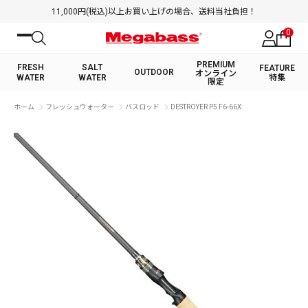
11,000円(税込)以上お買い上げの場合、送料当社負担！
0
PREMIUM
FRESH
SALT
FEATURE
OUTDOOR
オンライン
WATER
WATER
特集
限定
絞り込み検索
ホーム
フレッシュウォーター
バスロッド
DESTROYER P5 F6-66X
FRESH WATER TOP
SALT WATER TOP
BASS ROD
SALTWATER ROD
BASS LURE
TROUT ROD
SALTWATER LURE
TROUT LURE
キーワード
カテゴリ
PREMIUM オンライン限定
FRESH WATER