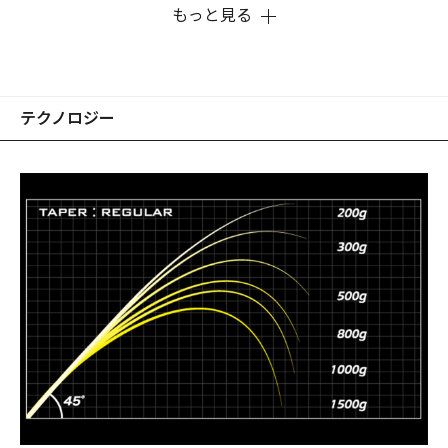
らの手で生み出したハンドビルドバスロッド、「ARMS」の
もっと見る
血統を正統に受け継ぐメガバス製バスロッドのプロトタイプ
を世に示した。これまでのバスロッドの基準と常識を破壊す
るためだ。ストイックに研ぎ澄ました感性と圧倒的なテクノ
ロジーであまたのバスロッドを置き去りに、バスロッドの新
テクノロジー
たなベンチマークを樹立。それが、Destroyerだ。「破壊
王」たる由縁である。 ワンメイクロッドプロジェクト、
LAIHAの開発からフィードバックしたNEWテクノロジー、必
要部位を必要最小面積のカーボンファイバーでパネル化し、
資源使用量を合理的、かつ最小限に抑える軽量化・高強度製
法を確立。メガバス独自の5D-GRAPHITEシステム（※LAIHA
は7D-GRAPHITEシステムとなる）によって、破壊王の持続可
能な最新ブランクス工法を構築。 異次元からやってきた伊東
由樹のロッドエンジニアリングの数々が破壊王に注ぎ込ま
れ、四半世紀に及ぶ日本のバスロッドの歴史的牽引者、デス
トロイヤーのＤＮＡは、よりアクティブなレベルへと昇華。
デストロイヤーは、世界三大デザインアワードに数えられる
歴史的な「iFデザインアワード」と「REDDOTデザインアワ