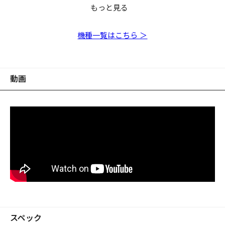
もっと見る
DESTROYER P5 F3-
DESTROYER P5 F4-
DESTROYER P5
DESTROYER P5 F7-
DESTROYER P5
DESTROYER P5
DESTROYER P5 F6-
DESTROYER P5
DESTROYER P5 F4-
DESTROYER P5 F5-
DESTROYER P5
610X
66X
F5.1/2-72X
70X
F3.1/2-70X
F4.1/2-71X
66X
F7.1/2-90X
65X
70X
F6.1/2-67X
機種一覧はこちら ＞
動画
スペック