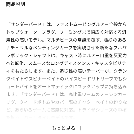
商品説明
「サンダーバード」は、ファストムービングルアー全般から
トップウォータープラグ、ワーミングまで幅広く対応する汎
用性の高いモデル。マルチピースの常識を覆す、張りのある
ナチュラルなベンディングカーブを実現させた新たなフルパ
ラボリック・シャフトは、キャスト時にルアー自重を反発力
へと転化、スムースなロングディスタンス・キャスタビリテ
ィをもたらします。また、追従性の高いテーパーが、クラン
クベイトやスピナーベイトのハイスピードリトリーブでもシ
ョートバイトをオートマティックにフックアップに持ち込み
ます。「サンダーバード」は、高比重ワームのノーシンカー
リグ、ウィードボトムやカバー際のチャターベイトの釣りな
ど、あらゆるゲームに高度に対応。トライザシリーズの中核
を担う、バーサタイルモデルです。
もっと見る