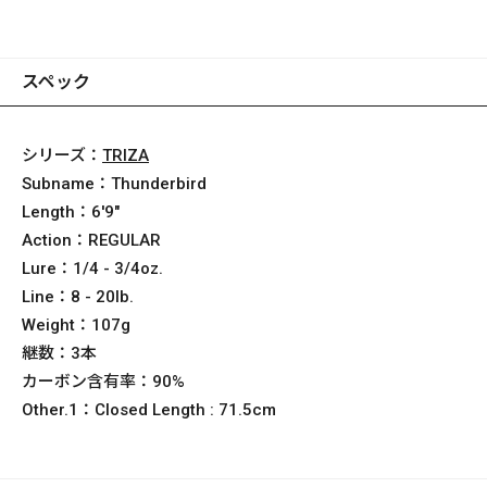
72XSTZ
スペック
シリーズ：
TRIZA
Subname：
Thunderbird
Length：
6'9"
Action：
REGULAR
Lure：
1/4 - 3/4oz.
Line：
8 - 20lb.
Weight：
107g
継数：
3本
カーボン含有率：
90%
Other.1：
Closed Length : 71.5cm