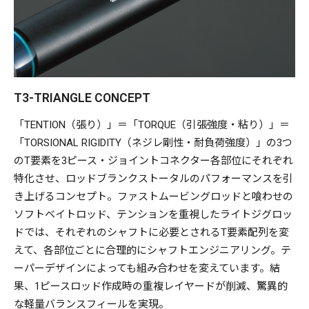
り）」と「TENTION（張り）」をバランシング。
バット（元竿）セクションは、「RIGIDITY（ねじれ剛性と負
荷に応じる耐性）」にプライオリティを置いて設計。
つまり、トライザは、３つの分割シャフトがそれぞれに特化
した仕事を担い、特殊製法によるジョインテッドコネクター
T3-TRIANGLE CONCEPT
によって一つに結合され、合理的なロッドパフォーマンスを
発揮します。
「TENTION（張り）」＝「TORQUE（引張強度・粘り）」＝
なお、Triangle-Conceptは、1ピースロッド生産時に重複して
「TORSIONAL RIGIDITY（ネジレ剛性・耐負荷強度）」の3つ
いたカーボンレイヤーを削減化。トータルウエイト・バラン
のT要素を3ピース・ジョイントコネクター各部位にそれぞれ
スでは、もはや1ピースロッドを凌ぐかもしれない驚異的な
特化させ、ロッドブランクストータルのパフォーマンスを引
ライトウエイトフィールを実現。これまでのロッドエンジニ
き上げるコンセプト。ファストムービングロッドと喰わせの
アの設計手法の常識を覆す、まったく新しいモバイルロッド
ソフトベイトロッド、テンションを重視したライトジグロッ
が、「トライザ」なのです。
ドでは、それぞれのシャフトに必要とされるT要素配列を変
天然バーズアイピーコックウッドのシート、無垢のアルミか
えて、各部位ごとに合理的にシャフトエンジニアリング。テ
ら一本一本削り出して作られるエルゴノミックなショートト
ーパーデザインによっても組み合わせを変えています。結
リガー、熟練クラフツマンによるシルキーなハンドスレッデ
果、1ピースロッド作成時の重複レイヤードが削減、驚異的
ィング、丁寧に磨き込まれたポリッシュガイド、手書きのレ
な軽量バランスフィールを実現。