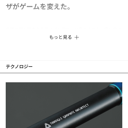
ザがゲームを変えた。
世界で最も歴史あるデザインアワード界のオスカー賞と称さ
れる、iF（国際フォーラム）デザインアワードを
もっと見る
GreatHuntingロッドで受賞したデザイナー、伊東由樹とアイ
ティオーエンジニアリングが、新たなコンセプトによるバス
ロッドを具現化。
テクノロジー
トライザのTriangle-Concept(トライアングルコンセプト)と
は、1ピースシャフトを「３分解」し、それぞれの分解シャ
フトに「特化した機能を発揮させる」ものです。そして、
Newコンセプトモバイルロッド・トライザは、ドイツ・ハノ
ーバーを本拠地とするiFデザインアワード 2020を受賞。
ティップ(穂先）セクションは、センシティビティを高める
「TENTION（張り）」を発揮するシャフト製法に特化して設
計。
ベリー（胴部）は、「TORQUE（引張強度がもたらす粘