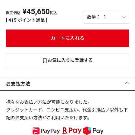
¥
45,650
PREMIUM
販売価格:
税込
PREMIUM
[
415
ポイント進呈 ]
［ オンライン限定 ］
全て
カートに入れる
お気に入りに登録する
新作
2026
NEW PRODUCTS
全て
お支払方法
様々なお支払い方法が可能になりました。
クレジットカード、コンビニ支払い、代金引換払い以外も下
リセット
この内容で検索する
記のお支払い方法がご利用いただけます。