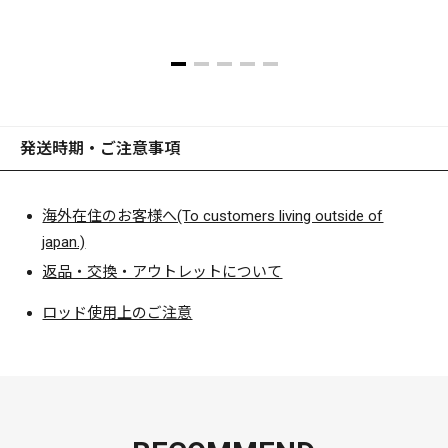
ンダリングなどなど、匠のロッドビルディングによって一本
一本丹念に作り込む、正真正銘のハイスペック・カスタムロ
ッド。
トライザは、バスフィッシングのクウォリティライフを目指
すあなたにとって、最良のパートナーになることでしょう。
発送時期・ご注意事項
ＥＸＣＬＵＳＩＶＥティップを換装すれば、一つのモデルで
対応するメソッドの幅を広げることができるのです。トライ
海外在住のお客様へ(To customers living outside of
アングルパフォーマンスを発揮するトライザならではのエン
japan.)
ジニアリングが可能とする、トライザだけのカスタマイジン
グをお楽しみください。
返品・交換・アウトレットについて
ロッド使用上のご注意