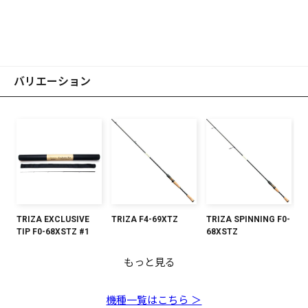
バリエーション
TRIZA EXCLUSIVE
TRIZA F4-69XTZ
TRIZA SPINNING F0-
TIP F0-68XSTZ #1
68XSTZ
もっと見る
TRIZA F3-68XTZ
【予約：9月末～10月
TRIZA F5-70XTZ
TRIZA SPINNING F1-
【予約：9月末～10月
TRIZA SPINNING F2-
TRIZA EXCLUSIVE
TRIZA F2-66XTZ
TRIZA F7-72XTZ
末発送】TRIZA
66XSTZ
末発送】TRIZA F0-
70XSTZ
TIP F2-66XTZ #1
SPINNING F3-
63XTZ
機種一覧はこちら ＞