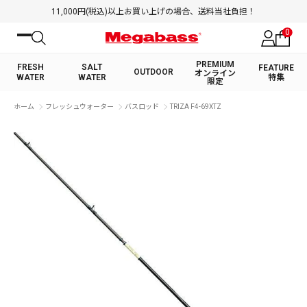
11,000円(税込)以上お買い上げの場合、送料当社負担！
0
PREMIUM
FRESH
SALT
FEATURE
OUTDOOR
オンライン
WATER
WATER
特集
限定
絞り込み検索
ホーム
フレッシュウォーター
バスロッド
TRIZA F4-69XTZ
FRESH WATER TOP
SALT WATER TOP
BASS ROD
SALTWATER ROD
BASS LURE
TROUT ROD
SALTWATER LURE
TROUT LURE
キーワード
カテゴリ
PREMIUM オンライン限定
FRESH WATER