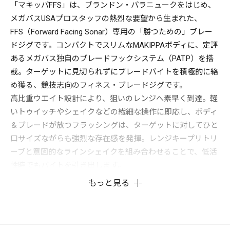
「マキッパFFS」は、ブランドン・パラニュークをはじめ、
メガバスUSAプロスタッフの熱烈な要望から生まれた、
FFS（Forward Facing Sonar）専用の「勝つための」ブレー
ドジグです。コンパクトでスリムなMAKIPPAボディに、定評
あるメガバス独自のブレードフックシステム（PAT.P）を搭
載。ターゲットに見切られずにブレードバイトを積極的に絡
め獲る、競技志向のフィネス・ブレードジグです。
高比重ウエイト設計により、狙いのレンジへ素早く到達。軽
いトゥイッチやシェイクなどの繊細な操作に即応し、ボディ
＆ブレードが放つフラッシングは、ターゲットに対してひと
口サイズながらも強烈な存在感を発揮。レンジキープリトリ
ーブと意図的なラインシェイクを組み合わせることで、低活
性時でもバイトを引き出します。
リトリーブスピードを上げれば、ブレードの高速回転が逃走
もっと見る
するベイトを想起させる鮮烈な閃光と波動を発生。FFSで
は、他のルアーでは口を使わなかったターゲットがMAKIPPA
FFSにリアクションバイトしてしまう、一線を画した反応が