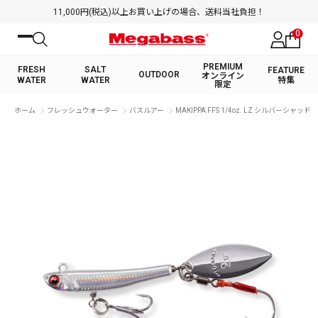
11,000円(税込)以上お買い上げの場合、送料当社負担！
0
PREMIUM
FRESH
SALT
FEATURE
OUTDOOR
オンライン
WATER
WATER
特集
限定
絞り込み検索
ホーム
フレッシュウォーター
バスルアー
MAKIPPA FFS 1/4oz. LZ シルバーシャッド
FRESH WATER TOP
SALT WATER TOP
BASS ROD
SALTWATER ROD
BASS LURE
TROUT ROD
SALTWATER LURE
TROUT LURE
キーワード
カテゴリ
PREMIUM オンライン限定
FRESH WATER