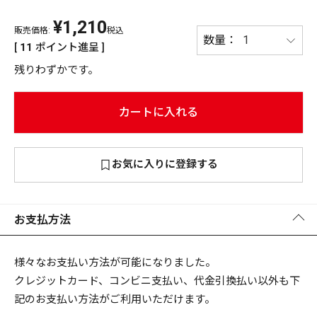
¥
1,210
PREMIUM
販売価格:
税込
PREMIUM
[
11
ポイント進呈 ]
［ オンライン限定 ］
全て
残りわずかです。
カートに入れる
新作
お気に入りに登録する
2026
NEW PRODUCTS
全て
お支払方法
リセット
この内容で検索する
様々なお支払い方法が可能になりました。
クレジットカード、コンビニ支払い、代金引換払い以外も下
記のお支払い方法がご利用いただけます。