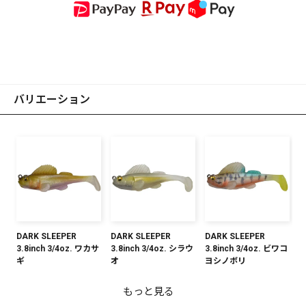
バリエーション
DARK SLEEPER
DARK SLEEPER
DARK SLEEPER
3.8inch 3/4oz. ワカサ
3.8inch 3/4oz. シラウ
3.8inch 3/4oz. ビワコ
ギ
オ
ヨシノボリ
もっと見る
DARK SLEEPER
DARK SLEEPER
DARK SLEEPER
DARK SLEEPER
DARK SLEEPER
DARK SLEEPER
DARK SLEEPER
DARK SLEEPER