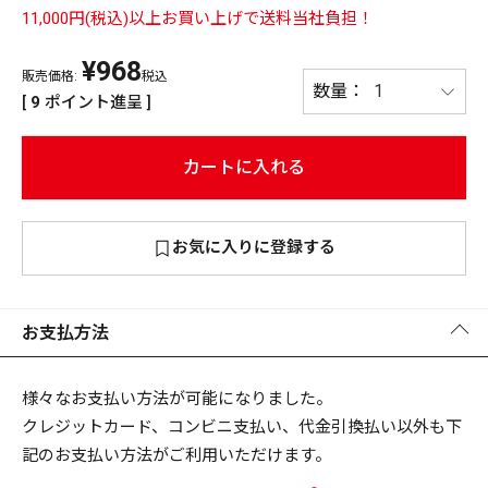
11,000円(税込)以上お買い上げで送料当社負担！
PREMIUM
¥
968
PREMIUM
［ オンライン限定 ］
販売価格:
税込
全て
[
9
ポイント進呈 ]
カートに入れる
新作
お気に入りに登録する
2026
NEW PRODUCTS
全て
お支払方法
リセット
この内容で検索する
様々なお支払い方法が可能になりました。
クレジットカード、コンビニ支払い、代金引換払い以外も下
記のお支払い方法がご利用いただけます。