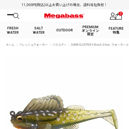
11,000円(税込)以上お買い上げの場合、送料当社負担！
0
PREMIUM
FRESH
SALT
FEATURE
OUTDOOR
オンライン
WATER
WATER
特集
限定
絞り込み検索
ホーム
フレッシュウォーター
バスルアー
DARK SLEEPER 3.8inch 3/4oz. ウォー
FRESH WATER TOP
SALT WATER TOP
BASS ROD
SALTWATER ROD
BASS LURE
TROUT ROD
SALTWATER LURE
TROUT LURE
キーワード
カテゴリ
PREMIUM オンライン限定
FRESH WATER