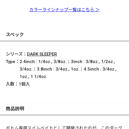
3.8inch 3/4oz. ハゼ
3.8inch 3/4oz. クリア
3.8inch 3/4oz. ヌマチ
3.8inch 3/4oz. ハナハ
3.8inch 3/4oz. クリア
3.8inch 3/4oz. ムツゴ
3.8inch 3/4oz. ダーク
3.8inch 3/4oz. ウォー
ピンク
チブ
ゼ
チャート
ロウ
シャッド
ターメロンゴリ
カラーラインナップ一覧はこちら ＞
スペック
シリーズ：
DARK SLEEPER
Type：
2.4inch : 1/4oz., 3/8oz.｜3inch : 3/8oz., 1/2oz.,
3/4oz.｜3.8inch : 3/4oz., 1oz.｜4.5inch : 3/4oz.,
1oz., 1 1/4oz.
入数：
1個入
商品説明
ボトム専用スイムベイトとして開発されたのが、このダーク