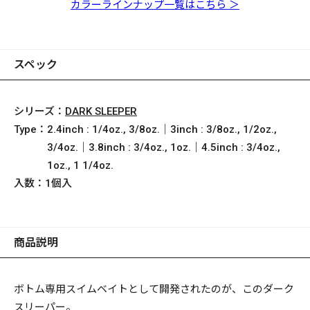
ロウ
シャッド
チャート
ゼ
ギ
チブ
オ
ピンク
ターメロンゴリ
カラーラインナップ一覧はこちら ＞
スペック
シリーズ：
DARK SLEEPER
Type：
2.4inch : 1/4oz., 3/8oz.｜3inch : 3/8oz., 1/2oz.,
3/4oz.｜3.8inch : 3/4oz., 1oz.｜4.5inch : 3/4oz.,
1oz., 1 1/4oz.
入数：
1個入
商品説明
ボトム専用スイムベイトとして開発されたのが、このダーク
スリーパー。