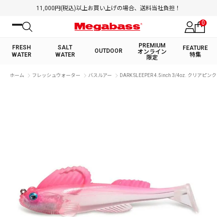
11,000円(税込)以上お買い上げの場合、送料当社負担！
0
PREMIUM
FRESH
SALT
FEATURE
OUTDOOR
オンライン
WATER
WATER
特集
限定
絞り込み検索
ホーム
フレッシュウォーター
バスルアー
DARK SLEEPER 4.5inch 3/4oz. クリアピンク
FRESH WATER TOP
SALT WATER TOP
BASS ROD
SALTWATER ROD
BASS LURE
TROUT ROD
SALTWATER LURE
TROUT LURE
キーワード
カテゴリ
PREMIUM オンライン限定
FRESH WATER