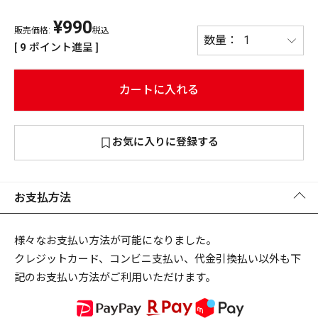
¥
990
PREMIUM
販売価格:
税込
PREMIUM
[
9
ポイント進呈 ]
［ オンライン限定 ］
全て
カートに入れる
お気に入りに登録する
新作
2026
NEW PRODUCTS
全て
お支払方法
様々なお支払い方法が可能になりました。
クレジットカード、コンビニ支払い、代金引換払い以外も下
リセット
この内容で検索する
記のお支払い方法がご利用いただけます。