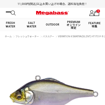
11,000円(税込)以上お買い上げの場合、送料当社負担！
0
PREMIUM
FRESH
SALT
FEATURE
OUTDOOR
オンライン
WATER
WATER
特集
限定
絞り込み検索
ホーム
フレッシュウォーター
バスルアー
VIBRATION-X SMATRA(SILENT) HT IT
FRESH WATER TOP
SALT WATER TOP
BASS ROD
SALTWATER ROD
BASS LURE
TROUT ROD
SALTWATER LURE
TROUT LURE
キーワード
カテゴリ
PREMIUM オンライン限定
FRESH WATER