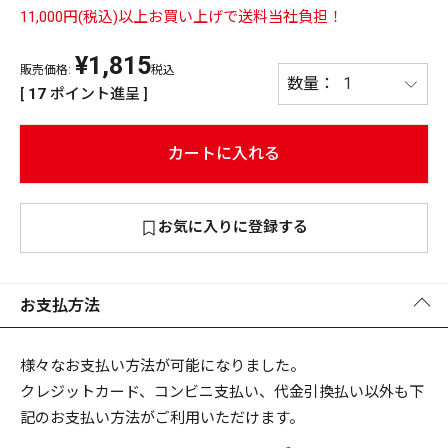
11,000円(税込)以上お買い上げで送料当社負担！
PREMIUM
¥
1,815
PREMIUM
［ オンライン限定 ］
販売価格:
税込
全て
[
17
ポイント進呈 ]
カートに入れる
新作
お気に入りに登録する
2026
NEW PRODUCTS
全て
お支払方法
リセット
この内容で検索する
様々なお支払い方法が可能になりました。
クレジットカード、コンビニ支払い、代金引換払い以外も下
記のお支払い方法がご利用いただけます。