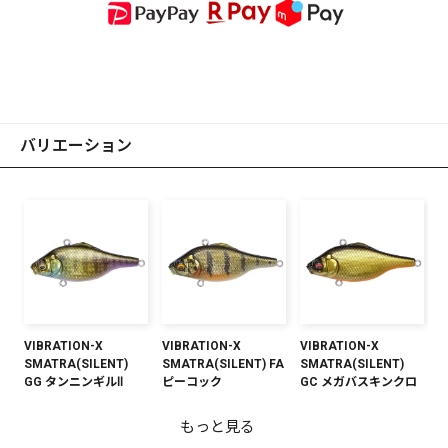
バリエーション
VIBRATION-X
VIBRATION-X
VIBRATION-X
SMATRA(SILENT)
SMATRA(SILENT) FA
SMATRA(SILENT)
GG タンニンギルⅡ
ピーコック
GC メガバスキンクロ
もっと見る
VIBRATION-X
VIBRATION-X
VIBRATION-X
VIBRATION-X
VIBRATION-X
VIBRATION-X
VIBRATION-X
VIBRATION-X
VIBRATION-X
VIBRATION-X
VIBRATION-X