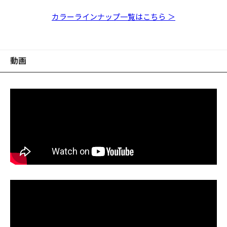
SMATRA(SILENT)
SMATRA(SILENT) HT
SMATRA(SILENT) GP
SMATRA(SILENT) ス
SMATRA(SILENT) FA
SMATRA(SILENT) カ
SMATRA(SILENT) ワ
SMATRA(SILENT) メ
SMATRA(SILENT)
SMATRA(SILENT) ギ
SMATRA(SILENT)
GG オイカワ
ITOテネシーシャッド
メガバスセクシーシャ
トライクチャート
ヘラ
スミITO
イルドクロー
ガバスブリーム
GG ブリリアントシャ
ルっ子
GLX ダブルチャート
カラーラインナップ一覧はこちら ＞
ッドⅡ
ッド
動画