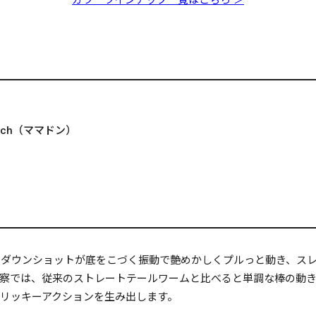
nch（ママドン）
は、ダウンショットが底をこづく振動で艶めかしくプルっと動き、
察では、従来のストレートテールワームと比べると単調な棒の動
なトリッキーアクションを生み出します。