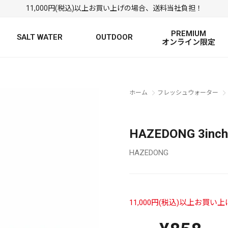
11,000円(税込)以上お買い上げの場合、送料当社負担！
PREMIUM
SALT WATER
OUTDOOR
オンライン限定
FRESH WATER TOP
SALT WATER TOP
絞り込み検索
ホーム
フレッシュウォーター
BASS ROD
SALTWATER ROD
BASS LURE
TROUT ROD
SALTWATER LURE
TROUT LURE
HAZEDONG 3in
HAZEDONG
11,000円(税込)以上お買
定
FRESH WATER