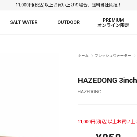
11,000円(税込)以上お買い上げの場合、送料当社負担！
PREMIUM
SALT WATER
OUTDOOR
オンライン限定
FRESH WATER TOP
SALT WATER TOP
絞り込み検索
ホーム
フレッシュウォーター
BASS ROD
SALTWATER ROD
BASS LURE
TROUT ROD
SALTWATER LURE
TROUT LURE
HAZEDONG 3in
HAZEDONG
11,000円(税込)以上お買
定
FRESH WATER