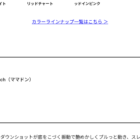
イト
リッドチャート
ッドインピンク
カラーラインナップ一覧はこちら ＞
nch（ママドン）
は、ダウンショットが底をこづく振動で艶めかしくプルっと動き、