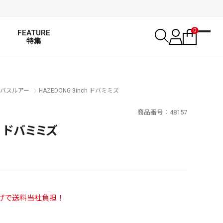
0
FEATURE
特集
バスルアー
HAZEDONG 3inch ドバミミズ
商品番号
48157
ch ドバミミズ
い上げで送料当社負担！
SALT WATER