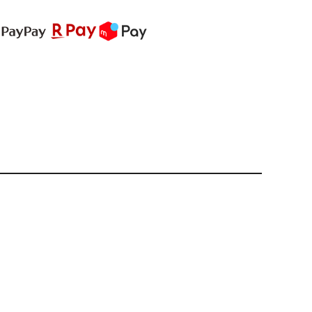
PREMIUM
全て
新作
全て