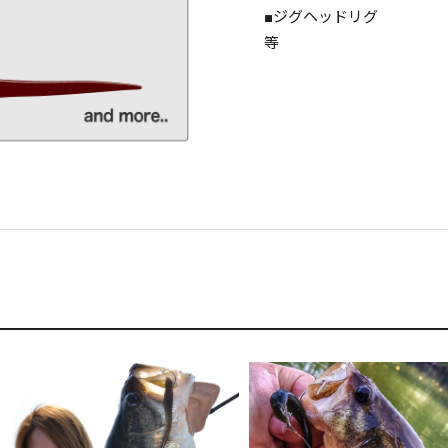
■ジグヘッドリグ
等