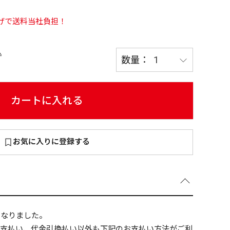
い上げで送料当社負担！
込
～
¥
カートに入れる
在庫あり
お気に入りに登録する
全て
になりました。
ニ支払い、代金引換払い以外も下記のお支払い方法がご利