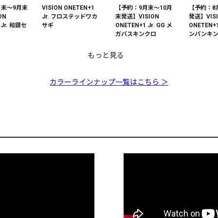
月末～9月末
VISION ONETEN+1
【予約：9月末～10月
【予約：8
ON
Jr. フロステッドワカ
末発送】VISION
発送】VIS
 Jr. 和銀セ
サギ
ONETEN+1 Jr. GG メ
ONETEN+1
ガバスキンクロ
ンパンキ
もっと見る
月末～9月末
VISION ONETEN+1
【予約：9月末～10月
【予約：9
ON
Jr. GLX コットンワカ
末発送】VISION
末発送】VI
カラーラインナップ一覧はこちら ＞
Jr. GP ス
サギ
ONETEN+1 Jr. GLX 利
ONETEN+
ー
根金
タイガー