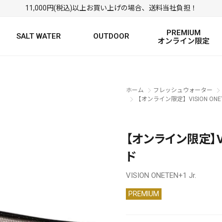
11,000円(税込)以上お買い上げの場合、送料当社負担！
PREMIUM
SALT WATER
OUTDOOR
オンライン限定
FRESH WATER TOP
SALT WATER TOP
絞り込み検索
ホーム
フレッシュウォーター
BASS ROD
SALTWATER ROD
BASS LURE
TROUT ROD
SALTWATER LURE
TROUT LURE
【オンライン限定】VISION ONET
【オンライン限定】VIS
ド
VISION ONETEN+1 Jr.
PREMIUM
定
FRESH WATER