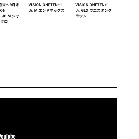
月末～9月末
VISION ONETEN+1
VISION ONETEN+1
ION
Jr. M エンドマックス
Jr. GLX ウエスタンク
 Jr. M シャ
ラウン
ンクロ
月末～10月
【オンライン限定】
【オンライン限定】
SION
VISION ONETEN+1
VISION ONETEN+1
1 Jr. マット
Jr. ITO チカ
Jr. ジキル&ハイド