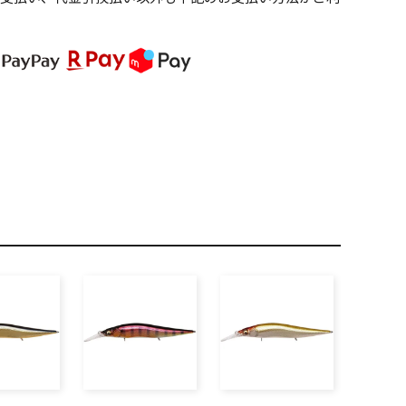
PREMIUM
全て
新作
全て