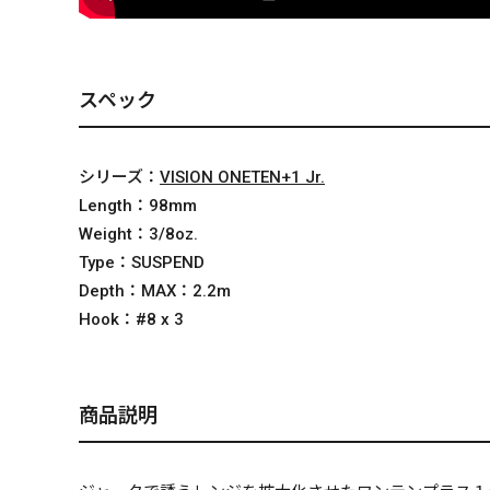
スペック
シリーズ：
VISION ONETEN+1 Jr.
Length：
98mm
Weight：
3/8oz.
Type：
SUSPEND
Depth：
MAX：2.2m
Hook：
#8 x 3
商品説明