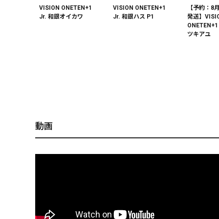
VISION ONETEN+1
VISION ONETEN+1
【予約：8
Jr. 和銀オイカワ
Jr. 和銀ハス P1
発送】VISI
ONETEN+1
ツキアユ
【予約：9月末～10月
【オンライン限定】
【予約：9月末～10月
【予約：8
末発送】VISION
VISION ONETEN+1
末発送】VISION
発送】VISI
ONETEN+1 Jr. HT ITO
Jr. GP クリスタルシャ
ONETEN+1 Jr. カスミ
ONETEN+1 
ワカサギ
ッドⅡ
ITO
ポーンキラ
動画