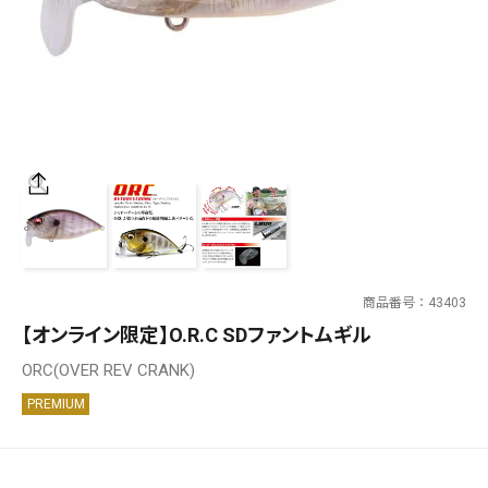
SALT WATER
OUTDOOR
価格
～
¥
¥
商品番号
43403
在庫あり
【オンライン限定】O.R.C SDファントムギル
在庫
ORC(OVER REV CRANK)
全て
PREMIUM