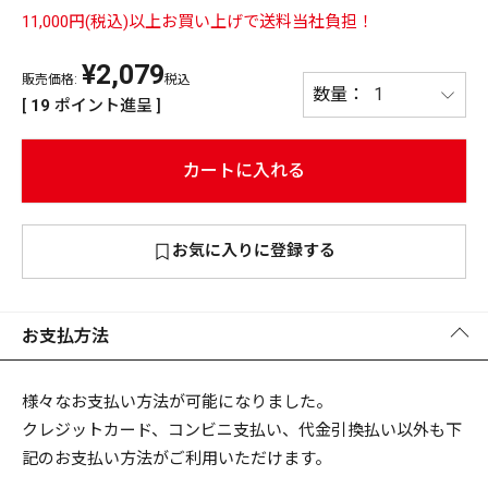
11,000円(税込)以上お買い上げで送料当社負担！
PREMIUM
PREMIUM
¥
2,079
［ オンライン限定 ］
販売価格:
税込
全て
[
19
ポイント進呈 ]
カートに入れる
新作
お気に入りに登録する
2026
NEW PRODUCTS
全て
お支払方法
リセット
この内容で検索する
様々なお支払い方法が可能になりました。
クレジットカード、コンビニ支払い、代金引換払い以外も下
記のお支払い方法がご利用いただけます。