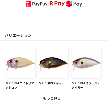
バリエーション
O.R.C PM エイトリア
O.R.C ネロデイトナ
O.R.C PM ミラージュ
クション
タイガー
もっと見る
O.R.C マットブルーバ
【オンライン限定】
O.R.C マットタイガー
O.R.C GG ギル
O.R.C ベビーキンギョ
O.R.C ドチャート
O.R.C ギルッ子
O.R.C 和銀オイカワ
【オンライン限定】
O.R.C カスミITO
O.R.C GG メガバスキ
ックチャート
O.R.C SDファントムギ
CB
O.R.C キラーピンク
ンクロ