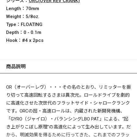
シリーズ：
ORC(OVER REV CRANK)
Length：
70mm
Weight：
5/8oz.
Type：
FLOATING
Depth：
0 - 0.1m
Hook：
#4 x 2pcs
商品説明
OR（オーバーレヴ）・・・その名のとおり、リミッターを振
り切って高速回転するさまは異次元。ロールドライブを劇的
に高速化させた次世代のフラットサイド・シャロークランク
です。ORCの超・高速ロールは、内蔵された新開発機構、
「GYRO（ジャイロ）・バランシングLBO PAT.」による、“起
き上がりこぼし原理”の高速化によって生み出しています。だ
から、明滅効果を得るために行ってきた、これまでのフラッ