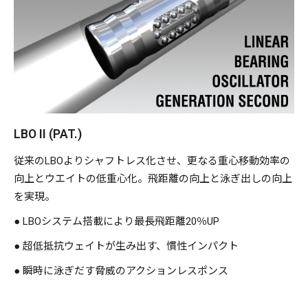
LBO II (PAT.)
従来のLBOよりシャフトレス化させ、更なる重心移動効率の
向上とウエイトの低重心化。飛距離の向上と泳ぎ出しの向上
を実現。
● LBOシステム搭載により最長飛距離20％UP
● 超低抵抗ウェイトが生み出す、慣性インパクト
● 瞬時に泳ぎだす脅威のアクションレスポンス