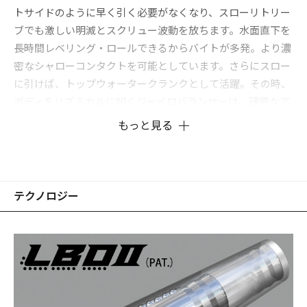
トサイドのように早く引く必要がなくなり、スローリトリー
ブでも激しい明滅とスクリュー波動を放ちます。水面直下を
長時間レベリング・ロールできるからバイトが多発。より濃
密なシャローコンタクトを可能としています。さらにスロー
に引けば、トップウォータークランクとして活躍。その時、
ボディをリズミカルに叩くジャイロバランサーは、硬質なア
タックサウンドを水面下へと放ってアピール。シャローカバ
もっと見る
ーの回避能力を飛躍的に高め、カバーから離れたところから
でも果敢にバイトを引き出す圧巻のORCは、シャローゲーム
の革命児です。
テクノロジー