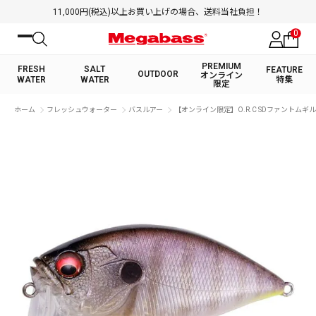
11,000円(税込)以上お買い上げの場合、送料当社負担！
0
PREMIUM
FRESH
SALT
FEATURE
OUTDOOR
オンライン
WATER
WATER
特集
限定
絞り込み検索
ホーム
フレッシュウォーター
バスルアー
【オンライン限定】O.R.C SDファントムギル
FRESH WATER TOP
SALT WATER TOP
BASS ROD
SALTWATER ROD
BASS LURE
TROUT ROD
SALTWATER LURE
TROUT LURE
キーワード
カテゴリ
PREMIUM オンライン限定
FRESH WATER