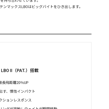
能を持ち合わせています。
テンマックスLBOはビッグバイトをひき出します。
LBO II（PAT.）搭載
長飛距離20％UP
出す、慣性インパクト
クションレスポンス
リングが接触しウェイトが瞬間移動