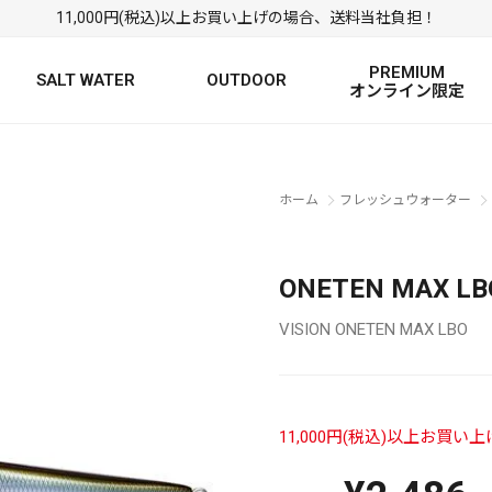
11,000円(税込)以上お買い上げの場合、送料当社負担！
PREMIUM
SALT WATER
OUTDOOR
オンライン限定
FRESH WATER TOP
SALT WATER TOP
絞り込み検索
ホーム
フレッシュウォーター
BASS ROD
SALTWATER ROD
BASS LURE
TROUT ROD
SALTWATER LURE
TROUT LURE
ONETEN MAX L
VISION ONETEN MAX LBO
11,000円(税込)以上お買
定
FRESH WATER