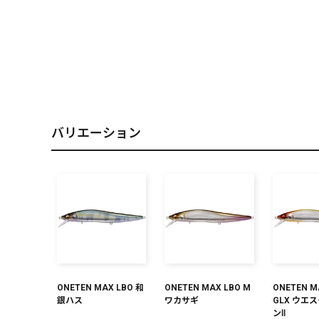
PREMIUM
［ オンライン限定 ］
バリエーション
2026
NEW PRODUCTS
ONETEN MAX LBO 和
ONETEN MAX LBO M
ONETEN M
銀ハス
ワカサギ
GLX ウエ
ンⅡ