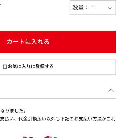
込
～
¥
カートに入れる
お気に入りに登録する
在庫あり
全て
になりました。
ニ支払い、代金引換払い以外も下記のお支払い方法がご利