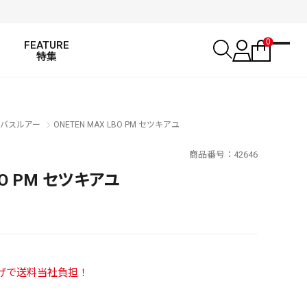
0
FEATURE
特集
バスルアー
ONETEN MAX LBO PM セツキアユ
商品番号
42646
BO PM セツキアユ
い上げで送料当社負担！
SALT WATER