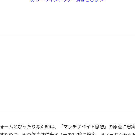
ームとぴったりなX-80は、「マッチザベイト思想」の原点に忠実
すために、その体高は従来ミノーの1.7倍に設定。ミノーとシャッ