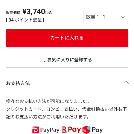
¥
3,740
PREMIUM
販売価格:
税込
PREMIUM
[
34
ポイント進呈 ]
［ オンライン限定 ］
全て
カートに入れる
お気に入りに登録する
新作
2026
NEW PRODUCTS
全て
お支払方法
様々なお支払い方法が可能になりました。
クレジットカード、コンビニ支払い、代金引換払い以外も下
リセット
この内容で検索する
記のお支払い方法がご利用いただけます。