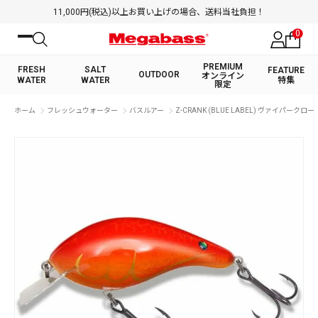
11,000円(税込)以上お買い上げの場合、送料当社負担！
0
PREMIUM
FRESH
SALT
FEATURE
OUTDOOR
オンライン
WATER
WATER
特集
限定
絞り込み検索
ホーム
フレッシュウォーター
バスルアー
Z-CRANK (BLUE LABEL) ヴァイパークロー
FRESH WATER TOP
SALT WATER TOP
BASS ROD
SALTWATER ROD
BASS LURE
TROUT ROD
SALTWATER LURE
TROUT LURE
キーワード
カテゴリ
PREMIUM オンライン限定
FRESH WATER