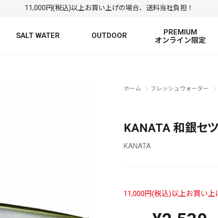
11,000円(税込)以上お買い上げの場合、送料当社負担！
PREMIUM
SALT WATER
OUTDOOR
オンライン限定
FRESH WATER TOP
SALT WATER TOP
絞り込み検索
ホーム
フレッシュウォーター
BASS ROD
SALTWATER ROD
BASS LURE
TROUT ROD
SALTWATER LURE
TROUT LURE
KANATA 和銀セ
KANATA
11,000円(税込)以上お買
定
FRESH WATER