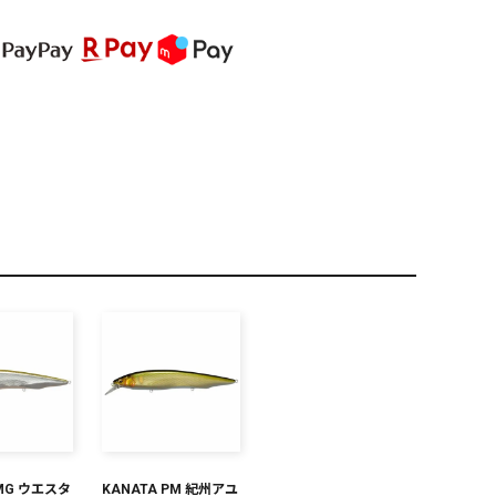
PREMIUM
全て
新作
全て
 MG ウエスタ
KANATA PM 紀州アユ