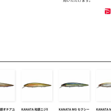
用いただけます。
リセット
この内容で検索する
 和銀オチアユ
KANATA 和銀ニジⅡ
KANATA MG セクシー
KANATA