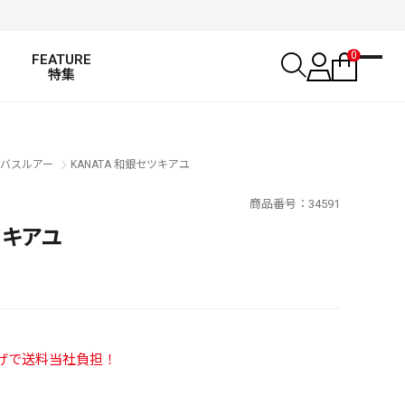
0
FEATURE
特集
バスルアー
KANATA 和銀セツキアユ
商品番号
34591
ツキアユ
い上げで送料当社負担！
SALT WATER