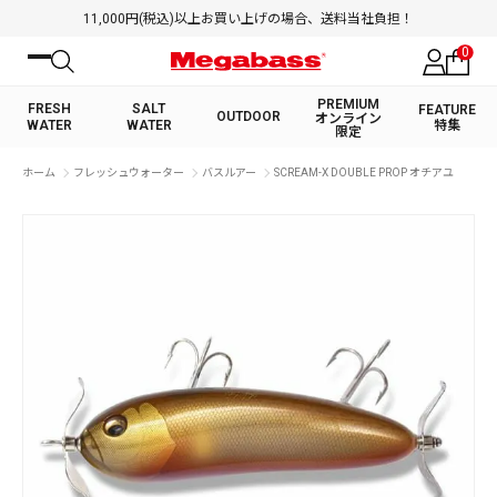
11,000円(税込)以上お買い上げの場合、送料当社負担！
0
PREMIUM
FRESH
SALT
FEATURE
OUTDOOR
オンライン
WATER
WATER
特集
限定
絞り込み検索
ホーム
フレッシュウォーター
バスルアー
SCREAM-X DOUBLE PROP オチアユ
FRESH WATER TOP
SALT WATER TOP
BASS ROD
SALTWATER ROD
BASS LURE
TROUT ROD
SALTWATER LURE
TROUT LURE
キーワード
カテゴリ
PREMIUM オンライン限定
FRESH WATER