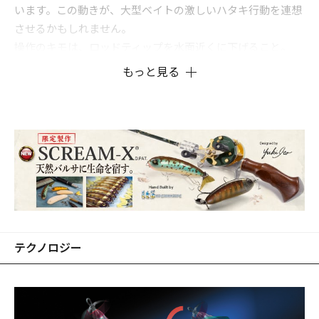
います。この動きが、大型ベイトの激しいハタキ行動を連想
させるかもしれません。
操作のキモは、ロッドティップを水面近くに下げること。
SCREAM-Xは、ルアーとアングラーの距離が近いときにロッ
もっと見る
ドティップを上げてリトリーブするとプロペラが回転しない
ようにセッティングされています。バランスウエイトをボデ
ィ後部にインサートし、フロントを浮かせているからです。
従来のスイッシャーは、スポットでバスがバイトしなかった
とき、回収中もプロペラが激しく回転して水面を騒々しく滑
走するため、エリア全体に不要な警戒心を与えていました。
SCREAM-Xは、狙うべきスポットだけでペラが回転し、軽妙
な首振りターンと激しいインパクトを放つ独特なセッティン
グを施しています。
テクノロジー