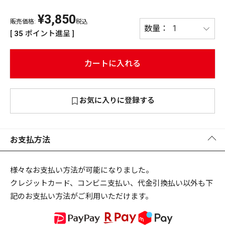
¥
3,850
PREMIUM
販売価格:
税込
PREMIUM
[
35
ポイント進呈 ]
［ オンライン限定 ］
全て
カートに入れる
お気に入りに登録する
新作
2026
NEW PRODUCTS
全て
お支払方法
様々なお支払い方法が可能になりました。
クレジットカード、コンビニ支払い、代金引換払い以外も下
リセット
この内容で検索する
記のお支払い方法がご利用いただけます。