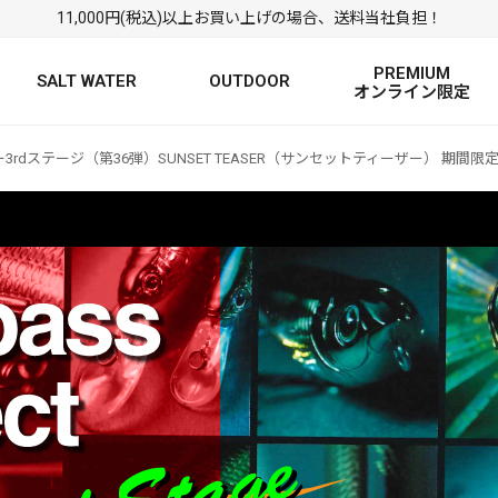
11,000円(税込)以上お買い上げの場合、送料当社負担！
PREMIUM
SALT WATER
OUTDOOR
オンライン限定
3rdステージ（第36弾）SUNSET TEASER（サンセットティーザー） 期間
FRESH WATER TOP
SALT WATER TOP
絞り込み検索
BASS ROD
SALTWATER ROD
BASS LURE
TROUT ROD
SALTWATER LURE
TROUT LURE
定
FRESH WATER