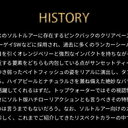
スのソルトルアーに存在するピンクバックのクリアベー
XマーゲイSWなどに採用され、過去に多くのランカーシ
目を引くオレンジベリーと強烈なインパクトを持ちなが
反する要素をどちらも内包している点がサンセットティ
つき弱ったベイトフィッシュの姿をリアルに演出し、タ
る。ハイアピールとナチュラルさを兼ね備えた絶妙なバ
活躍してくれるはずだ。トップウォーターではその視認
さにソルト版ハチローリアクションとも言うべきその特
のは言うまでもないだろう。なお、ソルトルアー向けの
珍しく、これまでご紹介してきたリスペクトカラーの中