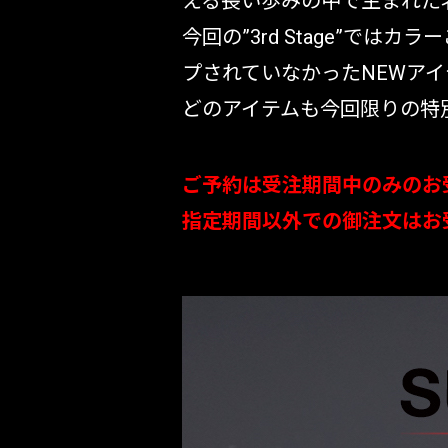
える長い歩みの中で生まれた
今回の”3rd Stage”
PREMIUM
［ オンライン限定 ］
プされていなかったNEWア
どのアイテムも今回限りの特
ご予約は受注期間中のみのお
指定期間以外での御注文はお
2026
NEW PRODUCTS