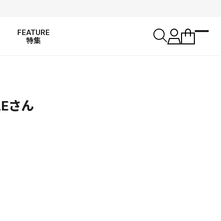
FEATURE
特集
LEさん
SALT WATER