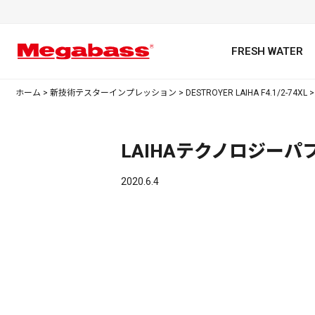
FRESH WATER
ホーム
>
新技術テスターインプレッション
>
DESTROYER LAIHA F4.1/2-74XL
LAIHAテクノロジーパ
キーワード
2020.6.4
カテゴリ
PREMIUM オンライン限