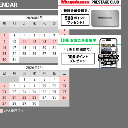
PREMIUM
ENDAR
全て
2026年8月
日
月
火
水
木
金
土
1
2
3
4
5
6
7
8
9
10
11
12
13
14
15
16
17
18
19
20
21
22
23
24
25
26
27
28
29
新作
30
31
2026年9月
日
月
火
水
木
金
土
全て
1
2
3
4
5
6
7
8
9
10
11
12
13
14
15
16
17
18
19
20
21
22
23
24
25
26
27
28
29
30
が休業日です