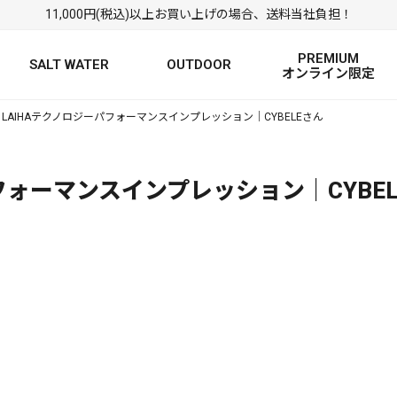
11,000円(税込)以上お買い上げの場合、送料当社負担！
PREMIUM
SALT WATER
OUTDOOR
オンライン限定
>
LAIHAテクノロジーパフォーマンスインプレッション｜CYBELEさん
FRESH WATER TOP
SALT WATER TOP
絞り込み検索
BASS ROD
SALTWATER ROD
BASS LURE
TROUT ROD
SALTWATER LURE
TROUT LURE
フォーマンスインプレッション｜CYBE
定
FRESH WATER