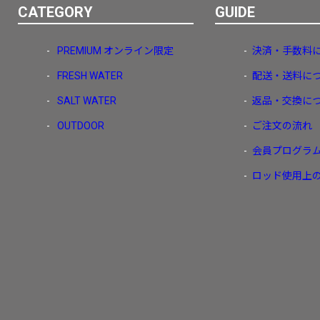
CATEGORY
GUIDE
PREMIUM
［ オンライン限定 ］
PREMIUM
オンライン限定
決済・手数料
FRESH WATER
配送・送料に
SALT WATER
返品・交換に
OUTDOOR
ご注文の流れ
会員プログラ
2026
NEW PRODUCTS
ロッド使用上