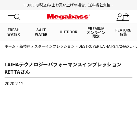
11,000円(税込)以上お買い上げの場合、送料当社負担！
PREMIUM
FRESH
SALT
FEATURE
OUTDOOR
オンライン
WATER
WATER
特集
限定
絞り込み検索
ホーム
>
新技術テスターインプレッション
>
DESTROYER LAIHA F3.1/2-66XL
>
FRESH WATER TOP
SALT WATER TOP
BASS ROD
SALTWATER ROD
BASS LURE
TROUT ROD
SALTWATER LURE
TROUT LURE
キーワード
LAIHAテクノロジーパフォーマンスインプレッション｜
KETTAさん
2020.2.12
カテゴリ
PREMIUM オンライン限定
FRESH WATER