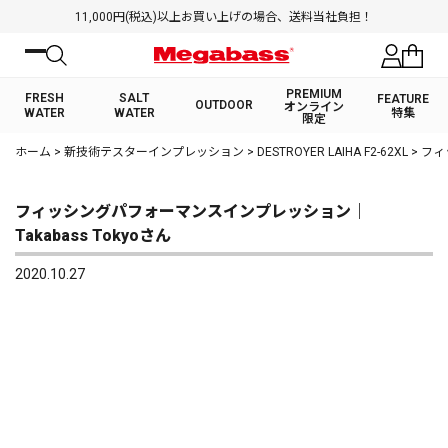
11,000円(税込)以上お買い上げの場合、送料当社負担！
PREMIUM
FRESH
SALT
FEATURE
OUTDOOR
オンライン
WATER
WATER
特集
限定
絞り込み検索
ホーム
>
新技術テスターインプレッション
>
DESTROYER LAIHA F2-62XL
>
フィ
FRESH WATER TOP
SALT WATER TOP
BASS ROD
SALTWATER ROD
BASS LURE
TROUT ROD
SALTWATER LURE
TROUT LURE
キーワード
フィッシングパフォーマンスインプレッション｜
Takabass Tokyoさん
2020.10.27
カテゴリ
PREMIUM オンライン限定
FRESH WATER