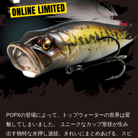
SALT WATER
OUTDOOR
価格
～
¥
¥
在庫あり
在庫
全て
POPXの登場によって、トップウォーターの世界は変
貌してしまいました。
ユニークなカップ形状が生み
出す独特な水押し波紋、きれいにまとめあげる、スピ