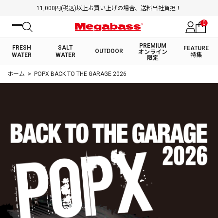
11,000円(税込)以上お買い上げの場合、送料当社負担！
0
PREMIUM
FRESH
SALT
FEATURE
OUTDOOR
オンライン
WATER
WATER
特集
限定
絞り込み検索
ホーム
POPX BACK TO THE GARAGE 2026
FRESH WATER TOP
SALT WATER TOP
BASS ROD
SALTWATER ROD
BASS LURE
TROUT ROD
SALTWATER LURE
TROUT LURE
キーワード
カテゴリ
PREMIUM オンライン限定
FRESH WATER