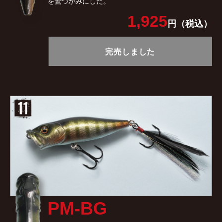
を鷲づかみにした。
1,925
円（税込）
完売しました
PM-BG