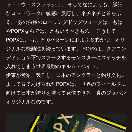
ットアウトスプラッシュ、
そしてなによりも、繊細
PREMIUM
なロッドワークに敏感に反応し、ネチネチと首をふ
PREMIUM
［ オンライン限定 ］
る、
あの独特のローリングドッグウォークは、もは
全て
やPOPXならでは、ともいうべきもの。
こうして
POPXは、およそ10パターンにおよぶ多彩かつ、オリ
ジナルな機動性を誇っています。
POPXは、タフコン
ディション下でスプークするモンスターにスイッチを
入れてしまう世界最強のキルム・ベイト。
新作
2026
伊東が考案、製作し、日本のアングラーと釣り文化に
NEW PRODUCTS
全て
よって育てあげられたPOPXは、
世界のフィールドに
向けて日本が誇りを持って発信できる、真のジャパン
オリジナルなのです。
リセット
この内容で検索する