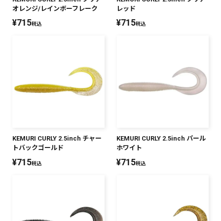
オレンジ/レインボーフレーク
レッド
PREMIUM
¥
715
¥
715
税込
税込
PREMIUM
［ オンライン限定 ］
全て
新作
2026
NEW PRODUCTS
全て
KEMURI CURLY 2.5inch チャー
KEMURI CURLY 2.5inch パール
トバックゴールド
ホワイト
¥
715
¥
715
税込
税込
リセット
この内容で検索する