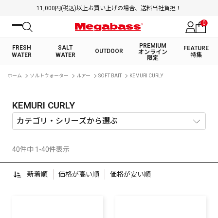
11,000円(税込)以上お買い上げの場合、送料当社負担！
0
PREMIUM
FRESH
SALT
FEATURE
OUTDOOR
オンライン
WATER
WATER
特集
限定
絞り込み検索
ホーム
ソルトウォーター
ルアー
SOFT BAIT
KEMURI CURLY
FRESH WATER TOP
SALT WATER TOP
BASS ROD
SALTWATER ROD
BASS LURE
TROUT ROD
SALTWATER LURE
TROUT LURE
キーワード
KEMURI CURLY
40件中 1-40件表示
カテゴリ
新着順
価格が高い順
価格が安い順
PREMIUM オンライン限定
FRESH WATER