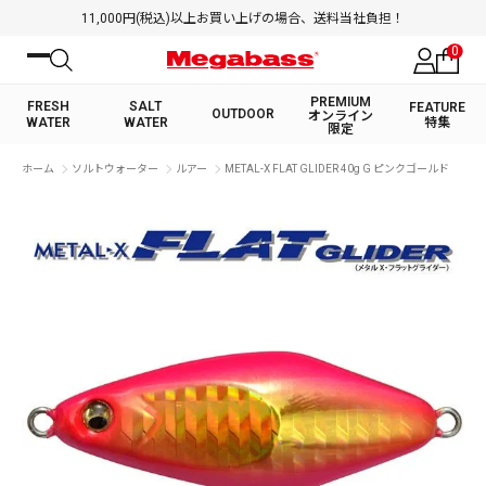
11,000円(税込)以上お買い上げの場合、送料当社負担！
0
PREMIUM
FRESH
SALT
FEATURE
OUTDOOR
オンライン
WATER
WATER
特集
限定
絞り込み検索
ホーム
ソルトウォーター
ルアー
METAL-X FLAT GLIDER 40g G ピンクゴールド
FRESH WATER TOP
SALT WATER TOP
BASS ROD
SALTWATER ROD
BASS LURE
TROUT ROD
SALTWATER LURE
TROUT LURE
キーワード
カテゴリ
PREMIUM オンライン限定
FRESH WATER