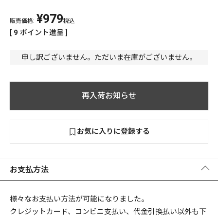
¥
979
PREMIUM
販売価格:
税込
PREMIUM
[
9
ポイント進呈 ]
［ オンライン限定 ］
全て
申し訳ございません。ただいま在庫がございません。
再入荷お知らせ
新作
2026
NEW PRODUCTS
お気に入りに登録する
全て
お支払方法
リセット
この内容で検索する
様々なお支払い方法が可能になりました。
クレジットカード、コンビニ支払い、代金引換払い以外も下