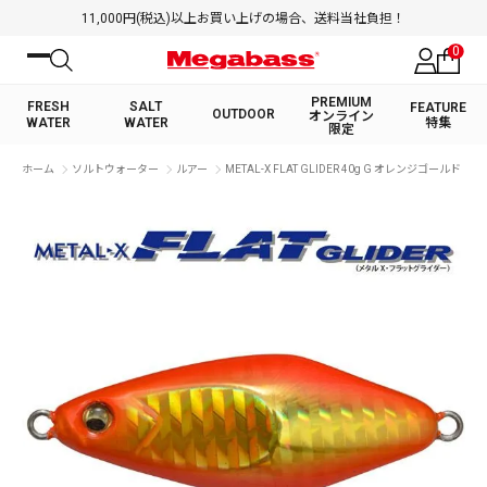
11,000円(税込)以上お買い上げの場合、送料当社負担！
0
PREMIUM
FRESH
SALT
FEATURE
OUTDOOR
オンライン
WATER
WATER
特集
限定
絞り込み検索
ホーム
ソルトウォーター
ルアー
METAL-X FLAT GLIDER 40g G オレンジゴールド
FRESH WATER TOP
SALT WATER TOP
BASS ROD
SALTWATER ROD
BASS LURE
TROUT ROD
SALTWATER LURE
TROUT LURE
キーワード
カテゴリ
PREMIUM オンライン限定
FRESH WATER