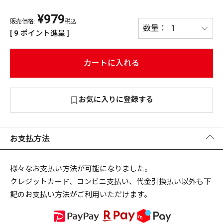
¥
979
PREMIUM
販売価格:
税込
PREMIUM
[
9
ポイント進呈 ]
［ オンライン限定 ］
全て
カートに入れる
お気に入りに登録する
新作
2026
NEW PRODUCTS
全て
お支払方法
様々なお支払い方法が可能になりました。
クレジットカード、コンビニ支払い、代金引換払い以外も下
リセット
この内容で検索する
記のお支払い方法がご利用いただけます。